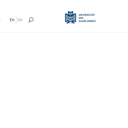
s
En
De