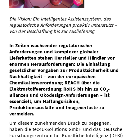
Doctoral Studies
Library
Study Scheduler
Selected Start-ups
IT Theme Nights
Ranking
Research Highlights
Directions
Die Vision: Ein intelligentes Assistenzsystem, das
Open Science/Open Access
Numbers and Facts
Prizes, Awards and Grants
regulatorische Anforderungen proaktiv unterstützt –
Contacts, Directories, Research Groups
von der Beschaffung bis zur Auslieferung.
Contact
Dates, Lectures and Events
In Zeiten wachsender regulatorischer
SIC Merchandise
Anforderungen und komplexer globaler
Alumni
Lieferketten stehen Hersteller und Händler vor
SIC Podcast
enormen Herausforderungen: Die Einhaltung
gesetzlicher Vorgaben zur Produktsicherheit und
Nachhaltigkeit – von der europäischen
Chemikalienverordnung REACH über die
Elektrostoffverordnung RoHS bis hin zu CO₂-
Bilanzen und Ökodesign-Anforderungen – ist
essenziell, um Haftungsrisiken,
Produktionsausfälle und Imageverluste zu
vermeiden.
Um diesem zunehmenden Druck zu begegnen,
haben die tec4U-Solutions GmbH und das Deutsche
Forschungszentrum für Künstliche Intelligenz (DFKI)