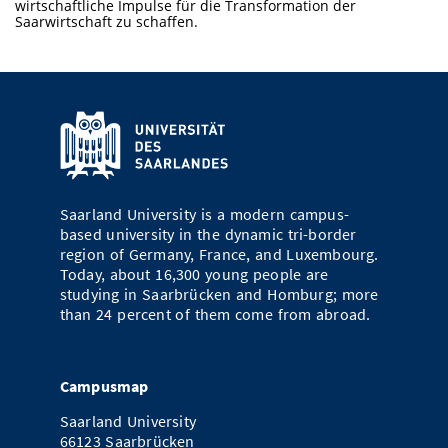
wirtschaftliche Impulse für die Transformation der
Doctoral Studies
Library
Saarwirtschaft zu schaffen.
Study Scheduler
Selected Start-ups
IT Theme Nights
Ranking
Research Highlights
Directions
Open Science/Open Access
Numbers and Facts
Prizes, Awards and Grants
Contacts, Directories, Research Groups
Contact
Dates, Lectures and Events
SIC Merchandise
Alumni
SIC Podcast
Saarland University is a modern campus-
based university in the dynamic tri-border
region of Germany, France, and Luxembourg.
Today, about 16,300 young people are
studying in Saarbrücken and Homburg; more
than 24 percent of them come from abroad.
Campusmap
Saarland University
66123 Saarbrücken