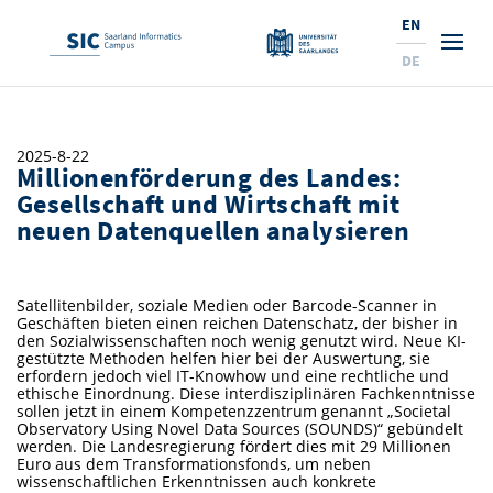
EN
DE
Studies
2025-8-22
Millionenförderung des Landes:
Research
Prospective Students
Gesellschaft und Wirtschaft mit
neuen Datenquellen analysieren
Corporate Relations
Students
Institutes and Topics
Range of Courses
Offerings for Pupils
News
Services
Careers
Technology Transfer
Current Semester Info
Research Institutes
Satellitenbilder, soziale Medien oder Barcode-Scanner in
Geschäften bieten einen reichen Datenschatz, der bisher in
10 reasons for the SIC
About Us
Courses and Contacts
Ranking
News
News and Events
Services and Support
Doctoral Studies
A Place for Innovation
den Sozialwissenschaften noch wenig genutzt wird. Neue KI-
gestützte Methoden helfen hier bei der Auswertung, sie
New: International Study Programs
erfordern jedoch viel IT-Knowhow und eine rechtliche und
Semester Dates and Exams
Research Fields
Saarland Informatics Campus
Professors
Entrepreneurship and Investing
Expertise at the SIC
Prizes, Awards and Grants
Research Highlights
ethische Einordnung. Diese interdisziplinären Fachkenntnisse
sollen jetzt in einem Kompetenzzentrum genannt „Societal
New at SIC?
Examinations and Calendar
Professors
Observatory Using Novel Data Sources (SOUNDS)“ gebündelt
Job Opportunities
Job Opportunities
Collaboration and Investment
Marketing & Public Relations
Research Highlights
Dates, Lectures and Events
Location
werden. Die Landesregierung fördert dies mit 29 Millionen
Euro aus dem Transformationsfonds, um neben
Guidance and Information
Research Groups
Library
Research Institutes
Dates, Lectures and Events
Press Releases and News
Research Institutes
wissenschaftlichen Erkenntnissen auch konkrete
Contact and Directions
Press Review