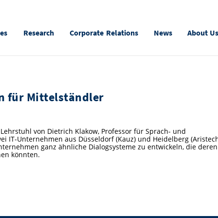
ies
Research
Corporate Relations
News
About U
n für Mittelständler
Lehrstuhl von Dietrich Klakow, Professor für Sprach- und
ei IT-Unternehmen aus Düsseldorf (Kauz) und Heidelberg (Aristech
 Unternehmen ganz ähnliche Dialogsysteme zu entwickeln, die deren
nen könnten.