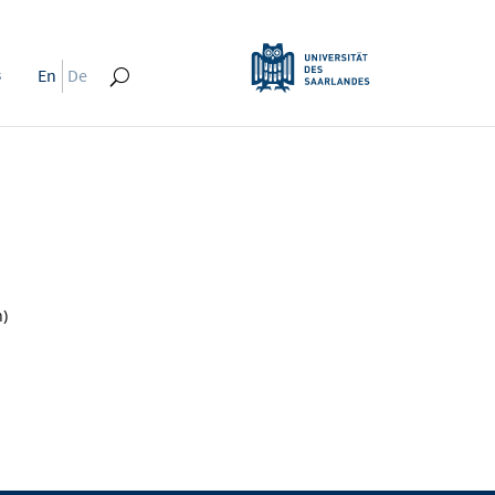
s
En
De
)