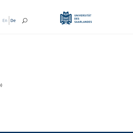
En
De
)