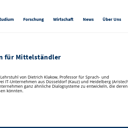
tudium
Forschung
Wirtschaft
News
Über Uns
n für Mittelständler
Lehrstuhl von Dietrich Klakow, Professor für Sprach- und
ei IT-Unternehmen aus Düsseldorf (Kauz) und Heidelberg (Aristech
 Unternehmen ganz ähnliche Dialogsysteme zu entwickeln, die deren
nen könnten.