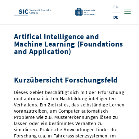
EN
DE
Artifical Intelligence and
Studium
Machine Learning (Foundations
and Application)
Forschung
Interessierte & BewerberInnen
Wirtschaft
Studierende
Institute & Forschungsthemen
Studienangebot
Kurzübersicht Forschungsfeld
Angebote für SchülerInnen
News
Service
Karrierewege
Technologietransfer
Aktuelle Semesterinfos
Forschungsinstitutionen
10 Gründe für den SIC
Dieses Gebiet beschäftigt sich mit der Erforschung
Über Uns
Beratung für Studierende
Ranking
News
News & Termine
Service und Support
Promotion
Innovationsstandort
und automatisierten Nachbildung intelligenten
Verhaltens. Ein Ziel ist es, das selbständige Lernen
NEU: Internationale Studiengänge
Lehrveranstaltungen & AnsprechpartnerInnen
Forschungsfelder
Saarland Informatics Campus
ProfessorInnen
Gründen & Investieren
Expertise am SIC
Preise, Auszeichnungen und Förderungen
Forschungshighlights
voranzutreiben, um Computer automatisch
Probleme wie z.B. Mustererkennungen lösen zu
Neu am SIC?
Semestertermine & Klausuren
ProfessorInnen
Stellenangebote
Stellenangebote
Kooperieren & Investieren
Marketing & Öffentlichkeitsarbeit
Forschungshighlights
Termine, Vorträge und Veranstaltungen
Standort
lassen oder ein bestimmtes Verhalten zu
simulieren. Praktische Anwendungen findet die
Prüfungsangelegenheiten
Forschungsgruppen
Bibliothek
Forschungsinstitutionen
Termine, Vorträge und Veranstaltungen
Pressemeldungen
Forschungsinstitutionen
Forschung u.a. in Fahrerassistenzsystemen, im
Kontakte & Anfahrt
Pressespiegel