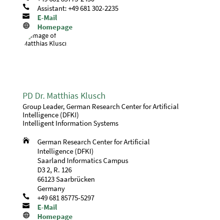

Assistant: +49 681 302-2235

E-Mail

Homepage
PD Dr. Matthias Klusch
Group Leader, German Research Center for Artificial
Intelligence (DFKI)
Intelligent Information Systems

German Research Center for Artificial
Intelligence (DFKI)
Saarland Informatics Campus
D3 2, R. 126
66123 Saarbrücken
Germany

+49 681 85775-5297

E-Mail

Homepage