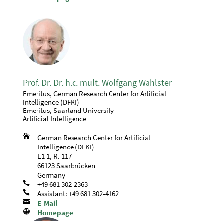
Prof. Dr. Dr. h.c. mult. Wolfgang Wahlster
Emeritus, German Research Center for Artificial
Intelligence (DFKI)
Emeritus, Saarland University
Artificial Intelligence

German Research Center for Artificial
Intelligence (DFKI)
E1 1, R. 117
66123 Saarbrücken
Germany

+49 681 302-2363

Assistant: +49 681 302-4162

E-Mail

Homepage