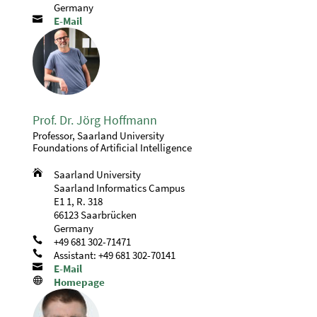
Germany

E-Mail
Prof. Dr. Jörg Hoffmann
Professor, Saarland University
Foundations of Artificial Intelligence

Saarland University
Saarland Informatics Campus
E1 1, R. 318
66123 Saarbrücken
Germany

+49 681 302-71471

Assistant: +49 681 302-70141

E-Mail

Homepage