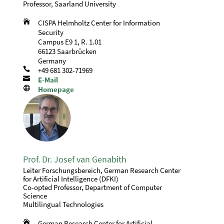
Professor, Saarland University

CISPA Helmholtz Center for Information
Security
Campus E9 1, R. 1.01
66123 Saarbrücken
Germany

+49 681 302-71969

E-Mail

Homepage
Prof. Dr. Josef van Genabith
Leiter Forschungsbereich, German Research Center
for Artificial Intelligence (DFKI)
Co-opted Professor, Department of Computer
Science
Multilingual Technologies

German Research Center for Artificial