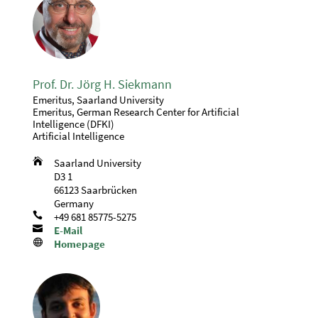
Prof. Dr. Jörg H. Siekmann
Emeritus, Saarland University
Emeritus, German Research Center for Artificial
Intelligence (DFKI)
Artificial Intelligence

Saarland University
D3 1
66123 Saarbrücken
Germany

+49 681 85775-5275

E-Mail

Homepage