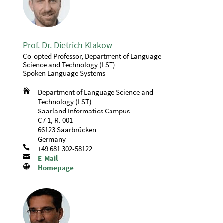
Prof. Dr. Dietrich Klakow
Co-opted Professor, Department of Language
Science and Technology (LST)
Spoken Language Systems

Department of Language Science and
Technology (LST)
Saarland Informatics Campus
C7 1, R. 001
66123 Saarbrücken
Germany

+49 681 302-58122

E-Mail

Homepage