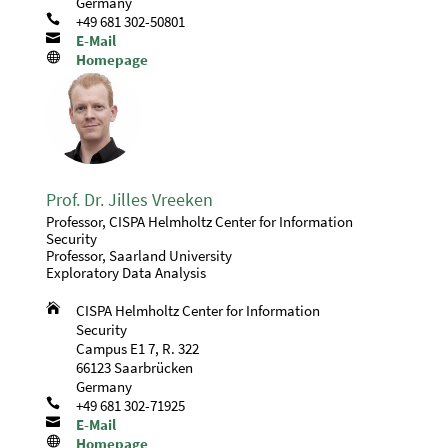
Germany

+49 681 302-50801

E-Mail

Homepage
Prof. Dr. Jilles Vreeken
Professor, CISPA Helmholtz Center for Information
Security
Professor, Saarland University
Exploratory Data Analysis

CISPA Helmholtz Center for Information
Security
Campus E1 7, R. 322
66123 Saarbrücken
Germany

+49 681 302-71925

E-Mail

Homepage