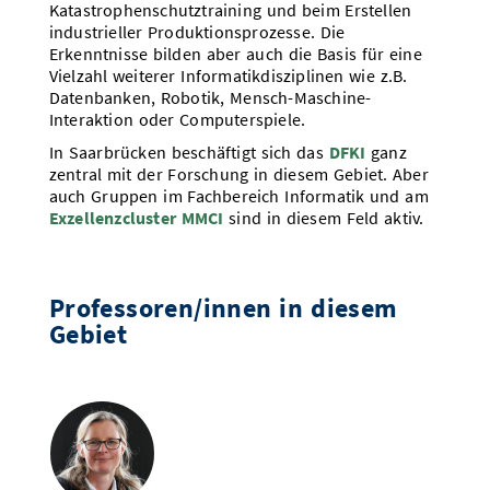
Katastrophenschutztraining und beim Erstellen
Vom Studium in den Beruf
Bibliothek
Study Scheduler
Start-ups
industrieller Produktionsprozesse. Die
IT-Themenabend
Ranking
Preise, Auszeichnungen und Förderungen
Anfahrt
Erkenntnisse bilden aber auch die Basis für eine
Open Science/Open Access
Vielzahl weiterer Informatikdisziplinen wie z.B.
Zahlen & Fakten
Kontakt
AnsprechpartnerInnen, Personen, Forschungsgruppen
Datenbanken, Robotik, Mensch-Maschine-
Interaktion oder Computerspiele.
SIC Merchandise
Termine, Vorträge und Veranstaltungen
In Saarbrücken beschäftigt sich das
DFKI
ganz
zentral mit der Forschung in diesem Gebiet. Aber
SIC Podcast
Alumni
auch Gruppen im Fachbereich Informatik und am
Exzellenzcluster MMCI
sind in diesem Feld aktiv.
Professoren/innen in diesem
Gebiet