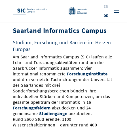
EN
DE
Saarland Informatics Campus
Studium
Studium, Forschung und Karriere im Herzen
Forschung
Interessierte & BewerberInnen
Europas
Am Saarland Informatics Campus (SIC) laufen alle
Wirtschaft
Studierende
Institute & Forschungsthemen
Studienangebot
Lehr- und Forschungsaktivitäten rund um die
Saarbrücker Informatik zusammen: Vier
Angebote für SchülerInnen
News
Service
Karrierewege
Technologietransfer
Aktuelle Semesterinfos
Forschungsinstitutionen
international renommierte
Forschungsinstitute
und drei vernetzte Fachrichtungen der Universität
10 Gründe für den SIC
des Saarlandes mit drei
Über Uns
Beratung für Studierende
Ranking
News
News & Termine
Service und Support
Promotion
Innovationsstandort
Sonderforschungsbereichen bündeln ihre
NEU: Internationale Studiengänge
individuellen Stärken und Kompetenzen, um das
Lehrveranstaltungen & AnsprechpartnerInnen
Forschungsfelder
Saarland Informatics Campus
ProfessorInnen
Gründen & Investieren
Expertise am SIC
Preise, Auszeichnungen und Förderungen
Forschungshighlights
gesamte Spektrum der Informatik in 16
Neu am SIC?
Forschungsfeldern
abzudecken und 24
Semestertermine & Klausuren
ProfessorInnen
Stellenangebote
Stellenangebote
Kooperieren & Investieren
Marketing & Öffentlichkeitsarbeit
Forschungshighlights
Termine, Vorträge und Veranstaltungen
Standort
gemeinsame
Studiengänge
anzubieten.
Rund 2600 Studierende, 1100
Prüfungsangelegenheiten
Forschungsgruppen
Bibliothek
Forschungsinstitutionen
Termine, Vorträge und Veranstaltungen
Pressemeldungen
Forschungsinstitutionen
WissenschaftlerInnen – darunter rund 400
Kontakte & Anfahrt
Pressespiegel