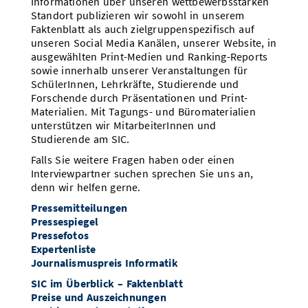
Informationen über unseren wettbewerbsstarken
Süddeutsche
Standort publizieren wir sowohl in unserem
Millionenförderung des Landes: Gesellschaft
Faktenblatt als auch zielgruppenspezifisch auf
Eng betreut durch das "Human-Computer-
und Wirtschaft mit neuen Datenquellen
unseren Social Media Kanälen, unserer Website, in
Interaction Lab" von Informatik-Professor
analysieren
ausgewählten Print-Medien und Ranking-Reports
Jürgen Steimle an der Universität des
IDW
sowie innerhalb unserer Veranstaltungen für
Saarlandes haben die beiden Studentinnen
SchülerInnen, Lehrkräfte, Studierende und
ihre Forschung ausgearbeitet und auf einer
Satellitenbilder, soziale Medien oder Barcode-
Forschende durch Präsentationen und Print-
wissenschaftlichen Fachkonferenz eingereicht.
Scanner in Geschäften bieten einen reichen
Materialien. Mit Tagungs- und Büromaterialien
Mit Erfolg, im Juni werden sie zur "Interaction
Datenschatz, der bisher in den
unterstützen wir MitarbeiterInnen und
Design and Children Conference"
Sozialwissenschaften noch wenig genutzt wird.
Studierende am SIC.
Neue KI-gestützte Methoden helfen hier bei
Er bringt Haptik in die virtuelle Realität
der Auswertung, sie erfordern jedoch viel IT-
Falls Sie weitere Fragen haben oder einen
Knowhow und eine rechtliche und ethische
Interviewpartner suchen sprechen Sie uns an,
vdi
Einordnung. Diese interdisziplinären
denn wir helfen gerne.
André Zenner arbeitet daran, virtuelle Welten
Fachkenntnisse sollen jetzt in einem
Pressemitteilungen
fühlbar zu machen. Sehen und Hören
Kompetenzzentrum genannt „Societal
Pressespiegel
verbessern sich kontinuierlich in der virtuellen
Observatory Using Novel Data Sources
Pressefotos
Realität (VR). Die Haptik ist noch eine
(SOUNDS)“ gebündelt werden. Die
Expertenliste
Herausforderung.
Landesregierung fördert dies mit 29 Millionen
Journalismuspreis Informatik
Euro aus dem Transformationsfonds, um neben
Was das jüngst in Kraft getretene KI-Gesetz
wissenschaftlichen Erkenntnissen auch
SIC im Überblick – Faktenblatt
konkrete wirtschaftliche Impulse für die
in der Praxis bedeutet
Preise und Auszeichnungen