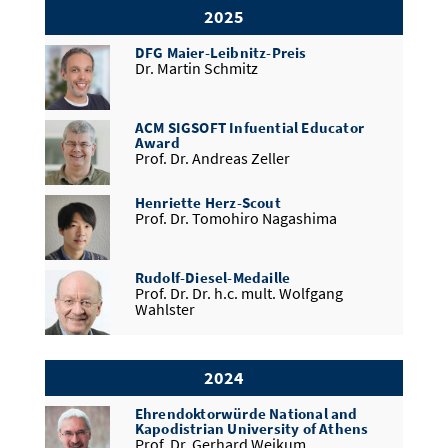
Prof. Dr. Michael Hahn
2025
DFG Maier-Leibnitz-Preis
Edsger W. Dijkstra Prize in Distributed
Dr. Martin Schmitz
Computing
Prof. Ph.D. Danupon Nanongkai
ACM SIGSOFT Infuential Educator
ERC Advanced Grant
Award
Prof. Dr. Martina Maggio
Prof. Dr. Andreas Zeller
Henriette Herz-Scout
ACM SIGSOFT Software Engineering
Prof. Dr. Tomohiro Nagashima
Academy Member
Prof. Dr. Sven Apel
Rudolf-Diesel-Medaille
ACM SIGSOFT Software Engineering
Prof. Dr. Dr. h.c. mult. Wolfgang
Academy Member
Wahlster
Prof. Dr. Andreas Zeller
ERC Proof of Concept
Mitglied der Akademie der
Prof. Dr. Andreas Zeller
2024
Wissenschaften und Literatur in Mainz
Prof. Dr. Antonio Krüger
Ehrendoktorwürde National and
GI Konrad-Zuse-Medaille
Kapodistrian University of Athens
Prof. Dr. Dr. h.c. mult. Wolfgang
Prof. Dr. Gerhard Weikum