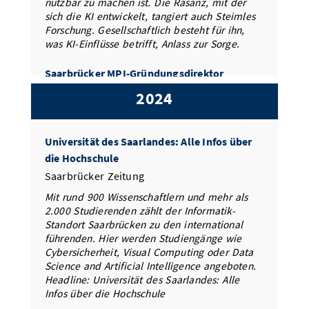
nutzbar zu machen ist. Die Rasanz, mit der
sich die KI entwickelt, tangiert auch Steimles
Forschung. Gesellschaftlich besteht für ihn,
was KI-Einflüsse betrifft, Anlass zur Sorge.
Saarbrücker MPI-Gründungsdirektor
Mehlhorn erhält Saarländischen
2024
Verdienstorden
SR
Universität des Saarlandes: Alle Infos über
Der Gründer des Max-Planck-Instituts für
die Hochschule
Informatik, Kurt Mehlhorn, ist am Mittwoch mit
dem Saarländischen Verdienstorden
Saarbrücker Zeitung
ausgezeichnet worden. Ministerpräsidentin
Mit rund 900 Wissenschaftlern und mehr als
Rehlinger würdigte unter anderem seine
2.000 Studierenden zählt der Informatik-
Verdienste um den Informatikstandort
Standort Saarbrücken zu den international
Saarland.
führenden. Hier werden Studiengänge wie
Cybersicherheit, Visual Computing oder Data
29-Millionen-Investition: Neues Daten-
Science and Artificial Intelligence angeboten.
Kompetenzzentrum stärkt Saar-Wirtschaft
Headline: Universität des Saarlandes: Alle
mit KI-Analysen
Infos über die Hochschule
saaris