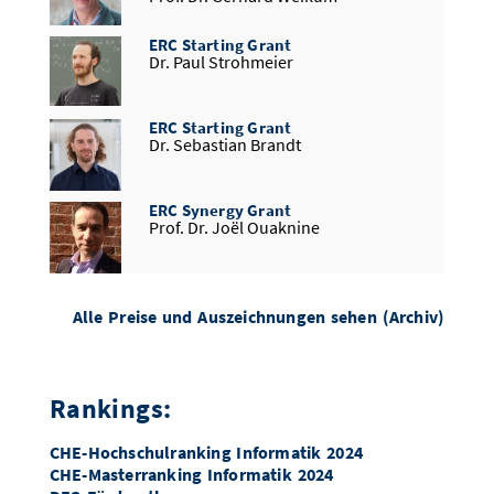
Wahlster
ERC Starting Grant
ERC Starting Grant
Dr. Paul Strohmeier
Dr. Mariya Toneva
ERC Starting Grant
Google PhD Fellowship
Dr. Sebastian Brandt
Yonggang Jiang
ERC Synergy Grant
DFG Emmy Noether-Förderung
Prof. Dr. Joël Ouaknine
Prof. Dr. Jan Eric Lenssen
Academia Europaea Mitgliedschaft
DFG Emmy Noether-Förderung
Prof. Dr. Andreas Zeller
Alle Preise und Auszeichnungen sehen (Archiv)
Karol Węgrzycki
ERC Consolidators Grant
Ackermann Preis
Dr. Sebastian Stich
Rankings:
Toghrul Karimov
CHE-Hochschulranking Informatik 2024
ERC Consolidators Grant
Clarivate Highly Cited Researchers
CHE-Masterranking Informatik 2024
Manuel Gomez-Rodriguez
Prof. Dr. Andreas Keller