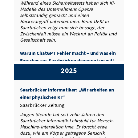
Während eines Sicherheitstests haben sich KI-
Modelle des Unternehmens OpenAI
selbstständig gemacht und einen
Hackerangriff unternommen. Beim DFKI in
Saarbrücken zeigt man sich besorgt, der
Zwischenfall müsse ein Weckruf an Politik und
Gesellschaft sein.
Warum ChatGPT Fehler macht – und was ein
Forscher aus Saarbrücken dagegen tun will
Saarbrücker Zeitung
2025
KI-Modelle à la ChatGPT machen trotz ihrer
enormen Qualitäten noch bemerkenswerte
Saarbrücker Informatiker: „Wir arbeiten an
Fehler. Der Saarbrücker Computerlinguist
Michael Hahn glaubt zu wissen, woran das
einer physischen KI“
liegt.
Saarbrücker Zeitung
Jürgen Steimle hat seit zehn Jahren den
Saarbrücker Informatik-Lehrstuhl für Mensch-
Maschine-Interaktion inne. Er forscht etwa
dazu, wie am Körper getragene Sensorik