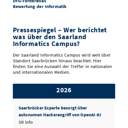
DFG-Förderatlas
Bewertung der Informatik
ERC Synergy Grant
ACM SIGBED Technical Achievement
Prof. Dr. Florian Luca
Award
Prof. Dr. Dr. h.c. Reinhard Wilhelm
Pressespiegel – Wer berichtet
Clarivate Highly Cited Researchers
was über den Saarland
ACL Fellowship
Prof. Dr. Andreas Keller
Prof. Dr. Alexander Koller
Informatics Campus?
Der Saarland Informatics Campus wird weit über
ACM Fellowship
DFG Emmy Noether-Förderung
Prof. Dr. Derek Dreyer
Standort Saarbrücken hinaus beachtet. Hier
Prof. Dr. Michael Hahn
finden Sie eine Auswahl der Treffer in nationalen
und internationalen Medien.
ACM Fellowship
Prof. Dr. Sven Apel
2026
Saarbrücker Experte besorgt über
autonomen Hackerangriff von OpenAI-KI
SR Info