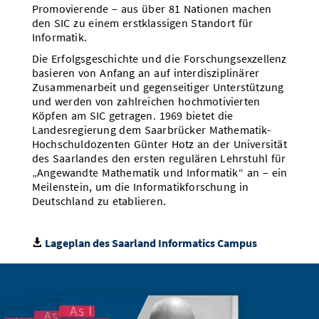
Promovierende – aus über 81 Nationen machen
Vom Studium in den Beruf
Bibliothek
Study Scheduler
Start-ups
IT-Themenabend
Ranking
den SIC zu einem erstklassigen Standort für
Preise, Auszeichnungen und Förderungen
Anfahrt
Informatik.
Open Science/Open Access
Zahlen & Fakten
Kontakt
Die Erfolgsgeschichte und die Forschungsexzellenz
AnsprechpartnerInnen, Personen, Forschungsgruppen
basieren von Anfang an auf interdisziplinärer
SIC Merchandise
Zusammenarbeit und gegenseitiger Unterstützung
Termine, Vorträge und Veranstaltungen
und werden von zahlreichen hochmotivierten
SIC Podcast
Köpfen am SIC getragen. 1969 bietet die
Alumni
Landesregierung dem Saarbrücker Mathematik-
Hochschuldozenten Günter Hotz an der Universität
des Saarlandes den ersten regulären Lehrstuhl für
„Angewandte Mathematik und Informatik“ an – ein
Meilenstein, um die Informatikforschung in
Deutschland zu etablieren.
Lageplan des Saarland Informatics Campus
