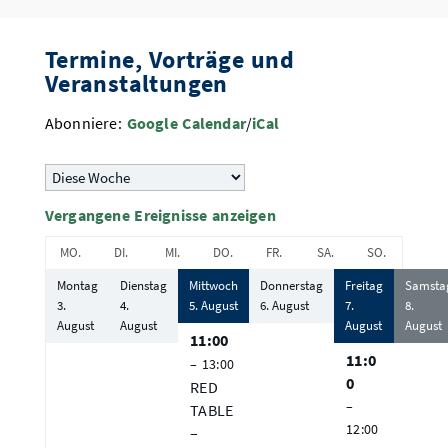
Termine, Vorträge und
Veranstaltungen
Abonniere:
Google Calendar
/
iCal
Auswahl
der
Woche
Vergangene Ereignisse anzeigen
MO.
DI.
MI.
DO.
FR.
SA.
SO.
Montag
Dienstag
Mittwoch
Donnerstag
Freitag
Samsta
3.
4.
5.
August
6.
August
7.
8.
August
August
August
August
11:00
11:0
– 13:00
0
RED
–
TABLE
12:00
–