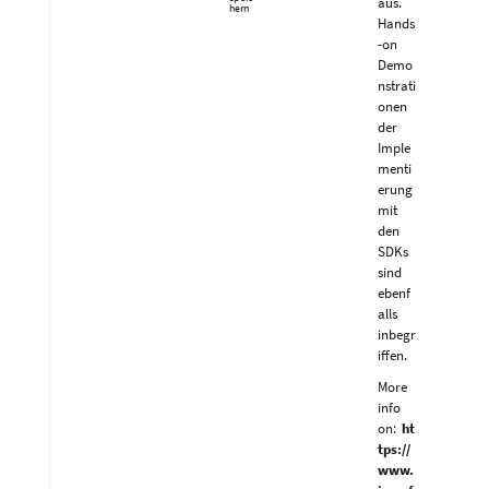
aus.
hern
Hands
-on
Demo
nstrati
onen
der
Imple
menti
erung
mit
den
SDKs
sind
ebenf
alls
inbegr
iffen.
More
info
on:
ht
tps://
www.