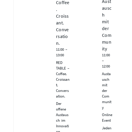
Aust
Coffee
ausc
.
h
Croiss
mit
ant.
der
Conve
Com
rsatio
mun
n.
ity
11:00 –
13:00
11:00
–
RED
12:00
TABLE –
Coffee.
Austa
Croissan
usch
t.
mit
Convers
der
ation.
Com
munit
Der
y
offene
Austaus
Online
ch im
Event
Innovati
Jeden
on