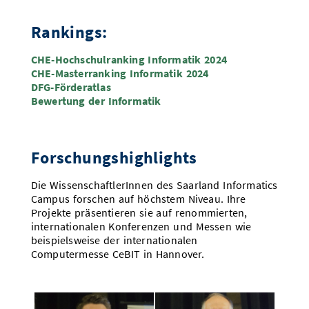
ERC Consolidators Grant
Ackermann Preis
Dr. Sebastian Stich
Rankings:
Toghrul Karimov
CHE-Hochschulranking Informatik 2024
ERC Consolidators Grant
Clarivate Highly Cited Researchers
CHE-Masterranking Informatik 2024
Manuel Gomez-Rodriguez
Prof. Dr. Andreas Keller
DFG-Förderatlas
Bewertung der Informatik
ERC Synergy Grant
ACM SIGBED Technical Achievement
Prof. Dr. Florian Luca
Award
Prof. Dr. Dr. h.c. Reinhard Wilhelm
Forschungshighlights
Clarivate Highly Cited Researchers
ACL Fellowship
Prof. Dr. Andreas Keller
Die WissenschaftlerInnen des Saarland Informatics
Prof. Dr. Alexander Koller
Campus forschen auf höchstem Niveau. Ihre
Projekte präsentieren sie auf renommierten,
ACM Fellowship
internationalen Konferenzen und Messen wie
DFG Emmy Noether-Förderung
Prof. Dr. Derek Dreyer
Prof. Dr. Michael Hahn
beispielsweise der internationalen
Computermesse CeBIT in Hannover.
ACM Fellowship
Prof. Dr. Sven Apel