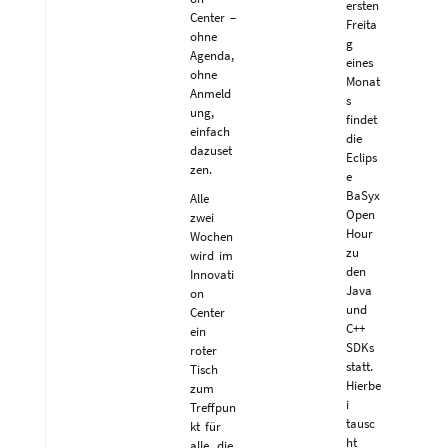
ersten
Center –
Freita
ohne
g
Agenda,
eines
ohne
Monat
Anmeld
s
ung,
findet
einfach
die
dazuset
Eclips
zen.
e
BaSyx
Alle
Open
zwei
Hour
Wochen
zu
wird im
den
Innovati
Java
on
und
Center
C++
ein
SDKs
roter
statt.
Tisch
Hierbe
zum
i
Treffpun
tausc
kt für
ht
alle, die