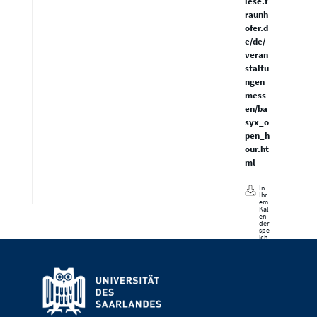
iese.f
raunh
ofer.d
e/de/
veran
staltu
ngen_
mess
en/ba
syx_o
pen_h
our.ht
ml
In
Ihr
em
Kal
en
der
spe
ich
ern