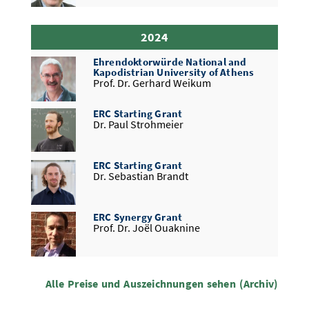
ERC Proof of Concept
Mitglied der Akademie der
Prof. Dr. Andreas Zeller
2024
Wissenschaften und Literatur in Mainz
Prof. Dr. Antonio Krüger
Ehrendoktorwürde National and
GI Konrad-Zuse-Medaille
Kapodistrian University of Athens
Prof. Dr. Dr. h.c. mult. Wolfgang
Prof. Dr. Gerhard Weikum
Wahlster
ERC Starting Grant
ERC Starting Grant
Dr. Paul Strohmeier
Dr. Mariya Toneva
ERC Starting Grant
Google PhD Fellowship
Dr. Sebastian Brandt
Yonggang Jiang
ERC Synergy Grant
DFG Emmy Noether-Förderung
Prof. Dr. Joël Ouaknine
Prof. Dr. Jan Eric Lenssen
Academia Europaea Mitgliedschaft
DFG Emmy Noether-Förderung
Prof. Dr. Andreas Zeller
Alle Preise und Auszeichnungen sehen (Archiv)
Karol Węgrzycki