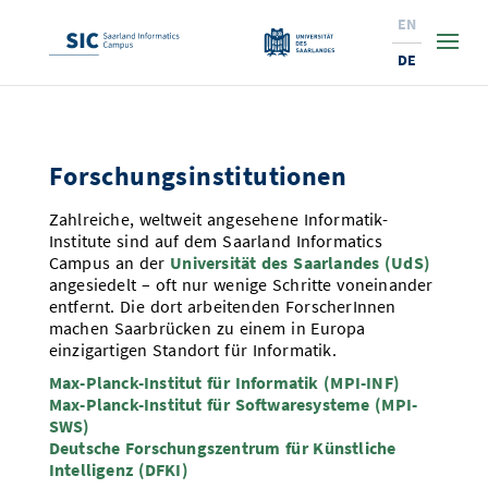
EN
DE
Studium
Forschungsinstitutionen
Forschung
Interessierte & BewerberInnen
Zahlreiche, weltweit angesehene Informatik-
Wirtschaft
Studierende
Institute & Forschungsthemen
Studienangebot
Institute sind auf dem Saarland Informatics
Campus an der
Universität des Saarlandes (UdS)
Angebote für SchülerInnen
News
Service
Karrierewege
Technologietransfer
Aktuelle Semesterinfos
Forschungsinstitutionen
angesiedelt – oft nur wenige Schritte voneinander
entfernt. Die dort arbeitenden ForscherInnen
10 Gründe für den SIC
Über Uns
Beratung für Studierende
Ranking
machen Saarbrücken zu einem in Europa
News
News & Termine
Service und Support
Promotion
Innovationsstandort
einzigartigen Standort für Informatik.
NEU: Internationale Studiengänge
Lehrveranstaltungen & AnsprechpartnerInnen
Forschungsfelder
Saarland Informatics Campus
ProfessorInnen
Gründen & Investieren
Expertise am SIC
Max-Planck-Institut für Informatik (MPI-INF)
Preise, Auszeichnungen und Förderungen
Forschungshighlights
Max-Planck-Institut für Softwaresysteme (MPI-
Neu am SIC?
Semestertermine & Klausuren
ProfessorInnen
Stellenangebote
Stellenangebote
Kooperieren & Investieren
SWS)
Marketing & Öffentlichkeitsarbeit
Forschungshighlights
Termine, Vorträge und Veranstaltungen
Standort
Deutsche Forschungszentrum für Künstliche
Prüfungsangelegenheiten
Forschungsgruppen
Intelligenz (DFKI)
Bibliothek
Forschungsinstitutionen
Termine, Vorträge und Veranstaltungen
Pressemeldungen
Forschungsinstitutionen
Kontakte & Anfahrt
Pressespiegel