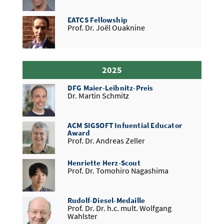
EATCS Fellowship
Prof. Dr. Joël Ouaknine
DFG Maier-Leibnitz-Preis
Prof. Dr. Michael Hahn
2025
DFG Maier-Leibnitz-Preis
Edsger W. Dijkstra Prize in Distributed
Dr. Martin Schmitz
Computing
Prof. Ph.D. Danupon Nanongkai
ACM SIGSOFT Infuential Educator
ERC Advanced Grant
Award
Prof. Dr. Martina Maggio
Prof. Dr. Andreas Zeller
Henriette Herz-Scout
ACM SIGSOFT Software Engineering
Prof. Dr. Tomohiro Nagashima
Academy Member
Prof. Dr. Sven Apel
Rudolf-Diesel-Medaille
ACM SIGSOFT Software Engineering
Prof. Dr. Dr. h.c. mult. Wolfgang
Academy Member
Wahlster
Prof. Dr. Andreas Zeller