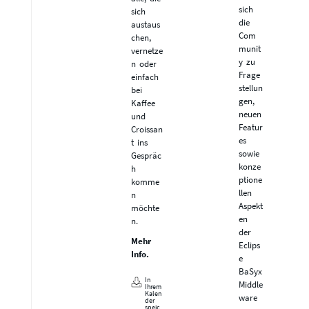
sich
sich
die
austaus
Com
chen,
munit
vernetze
y zu
n oder
Frage
einfach
stellun
bei
gen,
Kaffee
neuen
und
Featur
Croissan
es
t ins
sowie
Gespräc
konze
h
ptione
komme
llen
n
Aspekt
möchte
en
n.
der
Mehr
Eclips
Info.
e
BaSyx
In
Middle
Ihrem
Kalen
ware
der
speic