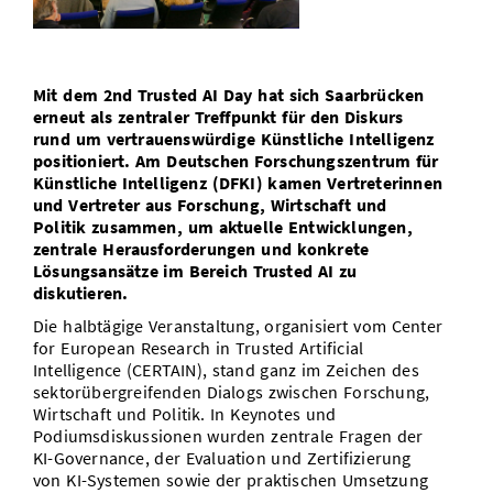
Vom Studium in den Beruf
Bibliothek
Study Scheduler
Start-ups
IT-Themenabend
Ranking
Preise, Auszeichnungen und Förderungen
Anfahrt
Open Science/Open Access
Zahlen & Fakten
Kontakt
AnsprechpartnerInnen, Personen, Forschungsgruppen
Mit dem 2nd Trusted AI Day hat sich Saarbrücken
erneut als zentraler Treffpunkt für den Diskurs
SIC Merchandise
Termine, Vorträge und Veranstaltungen
rund um vertrauenswürdige Künstliche Intelligenz
positioniert. Am Deutschen Forschungszentrum für
SIC Podcast
Künstliche Intelligenz (DFKI) kamen Vertreterinnen
Alumni
und Vertreter aus Forschung, Wirtschaft und
Politik zusammen, um aktuelle Entwicklungen,
zentrale Herausforderungen und konkrete
Lösungsansätze im Bereich Trusted AI zu
diskutieren.
Die halbtägige Veranstaltung, organisiert vom Center
for European Research in Trusted Artificial
Intelligence (CERTAIN), stand ganz im Zeichen des
sektorübergreifenden Dialogs zwischen Forschung,
Wirtschaft und Politik. In Keynotes und
Podiumsdiskussionen wurden zentrale Fragen der
KI-Governance, der Evaluation und Zertifizierung
von KI-Systemen sowie der praktischen Umsetzung