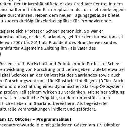
iten. Der Universität stiftete er das Graduate Centre, in dem
nschaftler in frühen Karrierephasen als auch Lehrende eigene
phäre durchführen. Neben dem neuen Tagungsgebäude bietet
au zudem dreißig Einzelarbeitsplätze für Promovierende.
gagierte sich Professor Scheer persönlich. So war er
tionsbeauftragter des Saarlandes, gehörte dem Innovationsrat
te von 2007 bis 2011 als Präsident des Branchenverbandes
rankfurter Allgemeine Zeitung ihn „als Vater des
).
issenschaft, Wirtschaft und Politik konnte Professor Scheer
rentwicklung von Forschung und Lehre geben. Zuletzt etwa bei
igital Sciences an der Universität des Saarlandes sowie auch
n Forschungszentrums für Künstliche Intelligenz (DFKI). Auch
en und die Schaffung eines dynamischen Start-up-Ökosystems
m großen Teil seinem Wirken zu verdanken. Mit seiner Stiftung
r wissenschaftliche Projekte, sondern unterstützt auch
haftliche Leben im Saarland bereichern. Als begeisterter
turelle Veranstaltungen initiiert und gefördert.
 am 17. Oktober – Programmablauf
rensenatorenwürde, die mit geladenen Gästen am 17. Oktober