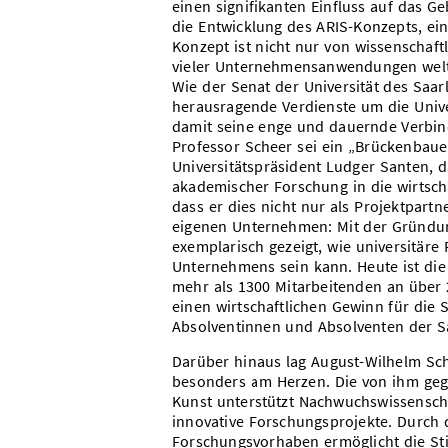
einen signifikanten Einfluss auf das Ge
die Entwicklung des ARIS-Konzepts, ein
Konzept ist nicht nur von wissenschaft
vieler Unternehmensanwendungen welt
Wie der Senat der Universität des Saar
herausragende Verdienste um die Unive
damit seine enge und dauernde Verbindu
Professor Scheer sei ein „Brückenbauer
Universitätspräsident Ludger Santen, 
akademischer Forschung in die wirtsc
dass er dies nicht nur als Projektpar
eigenen Unternehmen: Mit der Gründun
exemplarisch gezeigt, wie universitäre
Unternehmens sein kann. Heute ist die
mehr als 1300 Mitarbeitenden an über 2
einen wirtschaftlichen Gewinn für die 
Absolventinnen und Absolventen der Sa
Darüber hinaus lag August-Wilhelm Sc
besonders am Herzen. Die von ihm geg
Kunst unterstützt Nachwuchswissensch
innovative Forschungsprojekte. Durch 
Forschungsvorhaben ermöglicht die Sti