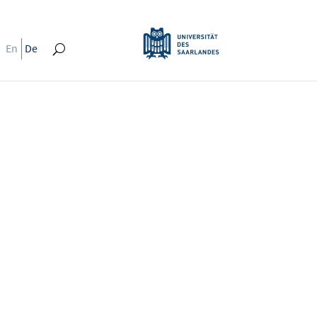
En
De