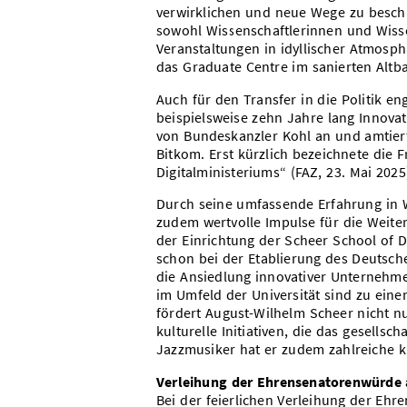
verwirklichen und neue Wege zu beschre
sowohl Wissenschaftlerinnen und Wisse
Veranstaltungen in idyllischer Atmos
das Graduate Centre im sanierten Altb
Auch für den Transfer in die Politik en
beispielsweise zehn Jahre lang Innova
von Bundeskanzler Kohl an und amtier
Bitkom. Erst kürzlich bezeichnete die F
Digitalministeriums“ (FAZ, 23. Mai 2025
Durch seine umfassende Erfahrung in W
zudem wertvolle Impulse für die Weite
der Einrichtung der Scheer School of D
schon bei der Etablierung des Deutsche
die Ansiedlung innovativer Unternehm
im Umfeld der Universität sind zu eine
fördert August-Wilhelm Scheer nicht nu
kulturelle Initiativen, die das gesellsc
Jazzmusiker hat er zudem zahlreiche kul
Verleihung der Ehrensenatorenwürde
Bei der feierlichen Verleihung der Eh