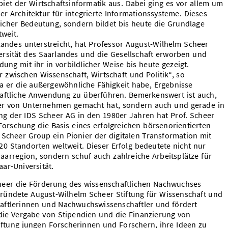
biet der Wirtschaftsinformatik aus. Dabei ging es vor allem um
er Architektur für integrierte Informationssysteme. Dieses
licher Bedeutung, sondern bildet bis heute die Grundlage
weit.
landes unterstreicht, hat Professor August-Wilhelm Scheer
rsität des Saarlandes und die Gesellschaft erworben und
ng mit ihr in vorbildlicher Weise bis heute gezeigt.
 zwischen Wissenschaft, Wirtschaft und Politik“, so
da er die außergewöhnliche Fähigkeit habe, Ergebnisse
haftliche Anwendung zu überführen. Bemerkenswert ist auch,
tner von Unternehmen gemacht hat, sondern auch und gerade in
g der IDS Scheer AG in den 1980er Jahren hat Prof. Scheer
 Forschung die Basis eines erfolgreichen börsenorientierten
 Scheer Group ein Pionier der digitalen Transformation mit
0 Standorten weltweit. Dieser Erfolg bedeutete nicht nur
Saarregion, sondern schuf auch zahlreiche Arbeitsplätze für
ar-Universität.
heer die Förderung des wissenschaftlichen Nachwuchses
ründete August-Wilhelm Scheer Stiftung für Wissenschaft und
aftlerinnen und Nachwuchswissenschaftler und fördert
die Vergabe von Stipendien und die Finanzierung von
ftung jungen Forscherinnen und Forschern, ihre Ideen zu