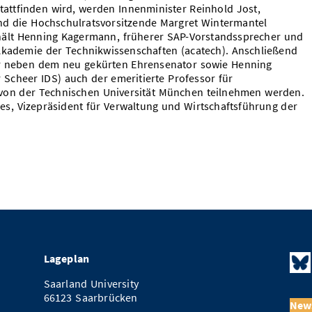
stattfinden wird, werden Innenminister Reinhold Jost,
nd die Hochschulratsvorsitzende Margret Wintermantel
hält Henning Kagermann, früherer SAP-Vorstandssprecher und
Akademie der Technikwissenschaften (acatech). Anschließend
er neben dem neu gekürten Ehrensenator sowie Henning
cheer IDS) auch der emeritierte Professor für
 von der Technischen Universität München teilnehmen werden.
s, Vizepräsident für Verwaltung und Wirtschaftsführung der
Lageplan
Saarland University
66123 Saarbrücken
News