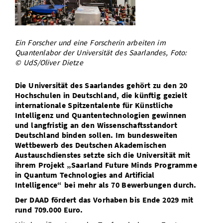
Vom Studium in den Beruf
Bibliothek
Study Scheduler
Start-ups
IT-Themenabend
Ranking
Preise, Auszeichnungen und Förderungen
Anfahrt
Open Science/Open Access
Zahlen & Fakten
Kontakt
AnsprechpartnerInnen, Personen, Forschungsgruppen
Ein Forscher und eine Forscherin arbeiten im
Quantenlabor der Universität des Saarlandes, Foto:
SIC Merchandise
© UdS/Oliver Dietze
Termine, Vorträge und Veranstaltungen
SIC Podcast
Alumni
Die Universität des Saarlandes gehört zu den 20
Hochschulen in Deutschland, die künftig gezielt
internationale Spitzentalente für Künstliche
Intelligenz und Quantentechnologien gewinnen
und langfristig an den Wissenschaftsstandort
Deutschland binden sollen. Im bundesweiten
Wettbewerb des Deutschen Akademischen
Austauschdienstes setzte sich die Universität mit
ihrem Projekt „Saarland Future Minds Programme
in Quantum Technologies and Artificial
Intelligence“ bei mehr als 70 Bewerbungen durch.
Der DAAD fördert das Vorhaben bis Ende 2029 mit
rund 709.000 Euro.