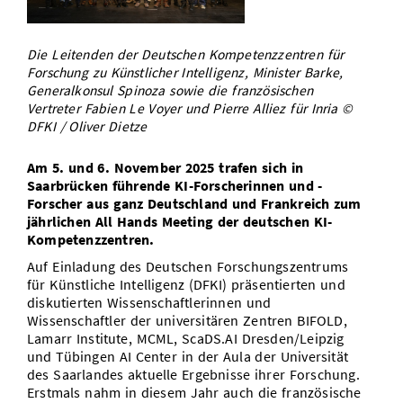
Vom Studium in den Beruf
Bibliothek
Study Scheduler
Start-ups
IT-Themenabend
Ranking
Preise, Auszeichnungen und Förderungen
Anfahrt
Die Leitenden der Deutschen Kompetenzzentren für
Open Science/Open Access
Zahlen & Fakten
Kontakt
Forschung zu Künstlicher Intelligenz, Minister Barke,
AnsprechpartnerInnen, Personen, Forschungsgruppen
Generalkonsul Spinoza sowie die französischen
SIC Merchandise
Vertreter Fabien Le Voyer und Pierre Alliez für Inria ©
Termine, Vorträge und Veranstaltungen
DFKI / Oliver Dietze
SIC Podcast
Alumni
Am 5. und 6. November 2025 trafen sich in
Saarbrücken führende KI-Forscherinnen und -
Forscher aus ganz Deutschland und Frankreich zum
jährlichen All Hands Meeting der deutschen KI-
Kompetenzzentren.
Auf Einladung des Deutschen Forschungszentrums
für Künstliche Intelligenz (DFKI) präsentierten und
diskutierten Wissenschaftlerinnen und
Wissenschaftler der universitären Zentren BIFOLD,
Lamarr Institute, MCML, ScaDS.AI Dresden/Leipzig
und Tübingen AI Center in der Aula der Universität
des Saarlandes aktuelle Ergebnisse ihrer Forschung.
Erstmals nahm in diesem Jahr auch die französische