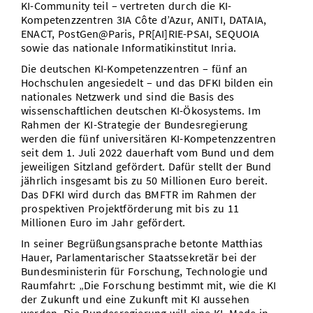
KI-Community teil – vertreten durch die KI-
Kompetenzzentren 3IA Côte d’Azur, ANITI, DATAIA,
ENACT, PostGen@Paris, PR[AI]RIE-PSAI, SEQUOIA
sowie das nationale Informatikinstitut Inria.
Die deutschen KI-Kompetenzzentren – fünf an
Hochschulen angesiedelt – und das DFKI bilden ein
nationales Netzwerk und sind die Basis des
wissenschaftlichen deutschen KI-Ökosystems. Im
Rahmen der KI-Strategie der Bundesregierung
werden die fünf universitären KI-Kompetenzzentren
seit dem 1. Juli 2022 dauerhaft vom Bund und dem
jeweiligen Sitzland gefördert. Dafür stellt der Bund
jährlich insgesamt bis zu 50 Millionen Euro bereit.
Das DFKI wird durch das BMFTR im Rahmen der
prospektiven Projektförderung mit bis zu 11
Millionen Euro im Jahr gefördert.
In seiner Begrüßungsansprache betonte Matthias
Hauer, Parlamentarischer Staatssekretär bei der
Bundesministerin für Forschung, Technologie und
Raumfahrt: „Die Forschung bestimmt mit, wie die KI
der Zukunft und eine Zukunft mit KI aussehen