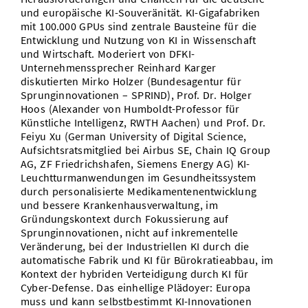
und europäische KI-Souveränität. KI-Gigafabriken
mit 100.000 GPUs sind zentrale Bausteine für die
Entwicklung und Nutzung von KI in Wissenschaft
und Wirtschaft. Moderiert von DFKI-
Unternehmenssprecher Reinhard Karger
diskutierten Mirko Holzer (Bundesagentur für
Sprunginnovationen – SPRIND), Prof. Dr. Holger
Hoos (Alexander von Humboldt-Professor für
Künstliche Intelligenz, RWTH Aachen) und Prof. Dr.
Feiyu Xu (German University of Digital Science,
Aufsichtsratsmitglied bei Airbus SE, Chain IQ Group
AG, ZF Friedrichshafen, Siemens Energy AG) KI-
Leuchtturmanwendungen im Gesundheitssystem
durch personalisierte Medikamentenentwicklung
und bessere Krankenhausverwaltung, im
Gründungskontext durch Fokussierung auf
Sprunginnovationen, nicht auf inkrementelle
Veränderung, bei der Industriellen KI durch die
automatische Fabrik und KI für Bürokratieabbau, im
Kontext der hybriden Verteidigung durch KI für
Cyber-Defense. Das einhellige Plädoyer: Europa
muss und kann selbstbestimmt KI-Innovationen