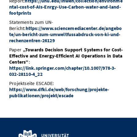
Report:
https://unu.edu/inweh/collection/environme
ntal-cost-of-AIs-Enrgy-Use-Carbon-water-and-land-
footprints
Statements zum UN-
Bericht:
https://www.sciencemediacenter.de/angebo
te/un-bericht-zum-umweltfussabdruck-von-ki-und-
rechenzentren-26129
Paper
„Towards Decision Support Systems for Cost-
Effective and Energy-Efficient AI Operations in Data
Centers“
:
https://link.springer.com/chapter/10.1007/978-3-
032-28110-4_22
Projektseite ESCADE:
https://www.dfki.de/web/forschung/projekte-
publikationen/projekt/escade