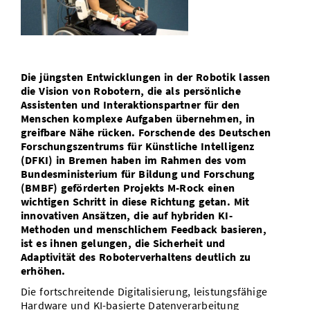
Vom Studium in den Beruf
Bibliothek
Study Scheduler
Start-ups
IT-Themenabend
Ranking
Preise, Auszeichnungen und Förderungen
Anfahrt
Open Science/Open Access
Zahlen & Fakten
Kontakt
AnsprechpartnerInnen, Personen, Forschungsgruppen
Die jüngsten Entwicklungen in der Robotik lassen
SIC Merchandise
Termine, Vorträge und Veranstaltungen
die Vision von Robotern, die als persönliche
Assistenten und Interaktionspartner für den
SIC Podcast
Alumni
Menschen komplexe Aufgaben übernehmen, in
greifbare Nähe rücken. Forschende des Deutschen
Forschungszentrums für Künstliche Intelligenz
(DFKI) in Bremen haben im Rahmen des vom
Bundesministerium für Bildung und Forschung
(BMBF) geförderten Projekts M-Rock einen
wichtigen Schritt in diese Richtung getan. Mit
innovativen Ansätzen, die auf hybriden KI-
Methoden und menschlichem Feedback basieren,
ist es ihnen gelungen, die Sicherheit und
Adaptivität des Roboterverhaltens deutlich zu
erhöhen.
Die fortschreitende Digitalisierung, leistungsfähige
Hardware und KI-basierte Datenverarbeitung