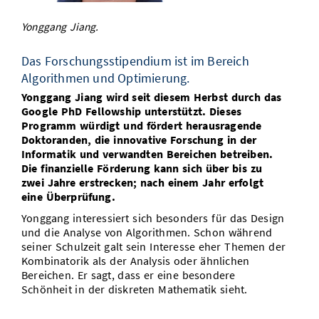
Vom Studium in den Beruf
Bibliothek
Study Scheduler
Start-ups
IT-Themenabend
Ranking
Preise, Auszeichnungen und Förderungen
Yonggang Jiang.
Anfahrt
Open Science/Open Access
Zahlen & Fakten
Kontakt
Das Forschungsstipendium ist im Bereich
AnsprechpartnerInnen, Personen, Forschungsgruppen
Algorithmen und Optimierung.
SIC Merchandise
Termine, Vorträge und Veranstaltungen
Yonggang Jiang wird seit diesem Herbst durch das
Google PhD Fellowship unterstützt. Dieses
SIC Podcast
Alumni
Programm würdigt und fördert herausragende
Doktoranden, die innovative Forschung in der
Informatik und verwandten Bereichen betreiben.
Die finanzielle Förderung kann sich über bis zu
zwei Jahre erstrecken; nach einem Jahr erfolgt
eine Überprüfung.
Yonggang interessiert sich besonders für das Design
und die Analyse von Algorithmen. Schon während
seiner Schulzeit galt sein Interesse eher Themen der
Kombinatorik als der Analysis oder ähnlichen
Bereichen. Er sagt, dass er eine besondere
Schönheit in der diskreten Mathematik sieht.