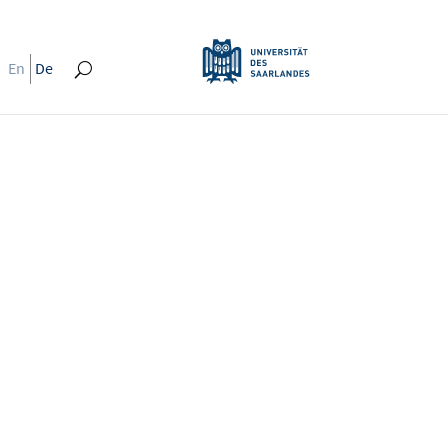
En
De