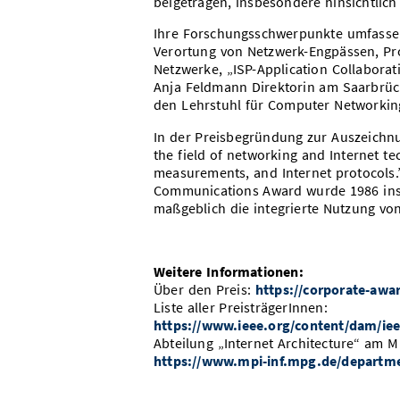
beigetragen, insbesondere hinsichtlich 
Ihre Forschungsschwerpunkte umfassen
Verortung von Netzwerk-Engpässen, Pr
Netzwerke, „ISP-Application Collaborat
Anja Feldmann Direktorin am Saarbrücke
den Lehrstuhl für Computer Networking
In der Preisbegründung zur Auszeichnu
the field of networking and Internet tec
measurements, and Internet protocols
Communications Award wurde 1986 ins 
maßgeblich die integrierte Nutzung v
Weitere Informationen:
Über den Preis:
https://corporate-awa
Liste aller PreisträgerInnen:
https://www.ieee.org/content/dam/iee
Abteilung „Internet Architecture“ am MP
https://www.mpi-inf.mpg.de/departme