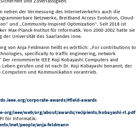
Sicherheit und Zuverlässigkeit.
 neben der Vermessung des Internetverkehrs auch die
ogrammierbare Netzwerke, Breitband Access Evolution, Cloud-
ion“ und „Community-Inspired Optimization“. Seit 2018 ist
r Max-Planck-Institut für Informatik. Von 2000-2002 hatte sie
 der Universität des Saarlandes inne.
ng von Anja Feldmann heißt es wörtlich: „For contributions to
hnologies, specifically to traffic engineering, network
.” Der renommierte IEEE Koji Kobayashi Computers and
Leben gerufen und ist nach Dr. Koji Kobayashi benannt, der
on Computern und Kommunikation vorantrieb.
rds.ieee.org/corporate-awards/#field-awards
e-org/ieee/web/org/about/awards/recipients/kobayashi-rl.pdf
I für Informatik:
nts/inet/people/anja-feldmann