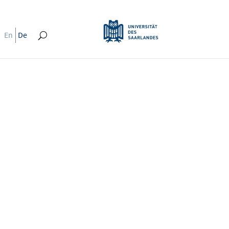
En
De