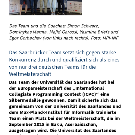
Vom Studium in den Beruf
Bibliothek
Study Scheduler
Start-ups
IT-Themenabend
Ranking
Preise, Auszeichnungen und Förderungen
Anfahrt
Open Science/Open Access
Zahlen & Fakten
Kontakt
AnsprechpartnerInnen, Personen, Forschungsgruppen
Das Team und die Coaches: Simon Schwarz,
Dominykas Marma, Majid Garoosi, Yasmine Briefs und
SIC Merchandise
Egor Gorbachev (von links nach rechts). Foto: MPI-INF
Termine, Vorträge und Veranstaltungen
SIC Podcast
Alumni
Das Saarbrücker Team setzt sich gegen starke
Konkurrenz durch und qualifiziert sich als eines
von nur drei deutschen Teams für die
Weltmeisterschaft
Das Team der Universität des Saarlandes hat bei
der Europameisterschaft des „International
Collegiate Programming Contest (ICPC)“ eine
Silbermedaille gewonnen. Damit sicherte sich das
gemeinsam von der Universität des Saarlandes und
dem Max-Planck-Institut für Informatik trainierte
Team einen Platz bei der Weltmeisterschaft, die im
September 2025 in Baku, Aserbaidschan,
ausgetragen wird. Die Universität des Saarlandes