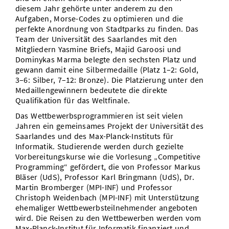
diesem Jahr gehörte unter anderem zu den
Aufgaben, Morse-Codes zu optimieren und die
perfekte Anordnung von Stadtparks zu finden. Das
Team der Universität des Saarlandes mit den
Mitgliedern Yasmine Briefs, Majid Garoosi und
Dominykas Marma belegte den sechsten Platz und
gewann damit eine Silbermedaille (Platz 1–2: Gold,
3–6: Silber, 7–12: Bronze). Die Platzierung unter den
Medaillengewinnern bedeutete die direkte
Qualifikation für das Weltfinale.
Das Wettbewerbsprogrammieren ist seit vielen
Jahren ein gemeinsames Projekt der Universität des
Saarlandes und des Max-Planck-Instituts für
Informatik. Studierende werden durch gezielte
Vorbereitungskurse wie die Vorlesung „Competitive
Programming“ gefördert, die von Professor Markus
Bläser (UdS), Professor Karl Bringmann (UdS), Dr.
Martin Bromberger (MPI-INF) und Professor
Christoph Weidenbach (MPI-INF) mit Unterstützung
ehemaliger Wettbewerbsteilnehmender angeboten
wird. Die Reisen zu den Wettbewerben werden vom
Max-Planck-Institut für Informatik finanziert und