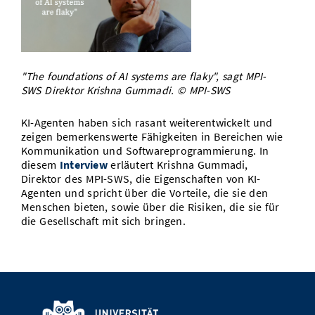
Vom Studium in den Beruf
Bibliothek
Study Scheduler
Start-ups
IT-Themenabend
Ranking
Preise, Auszeichnungen und Förderungen
Anfahrt
Open Science/Open Access
Zahlen & Fakten
Kontakt
AnsprechpartnerInnen, Personen, Forschungsgruppen
"The foundations of AI systems are flaky", sagt MPI-
SIC Merchandise
Termine, Vorträge und Veranstaltungen
SWS Direktor Krishna Gummadi. © MPI-SWS
SIC Podcast
Alumni
KI-Agenten haben sich rasant weiterentwickelt und
zeigen bemerkenswerte Fähigkeiten in Bereichen wie
Kommunikation und Softwareprogrammierung. In
diesem
Interview
erläutert Krishna Gummadi,
Direktor des MPI-SWS, die Eigenschaften von KI-
Agenten und spricht über die Vorteile, die sie den
Menschen bieten, sowie über die Risiken, die sie für
die Gesellschaft mit sich bringen.