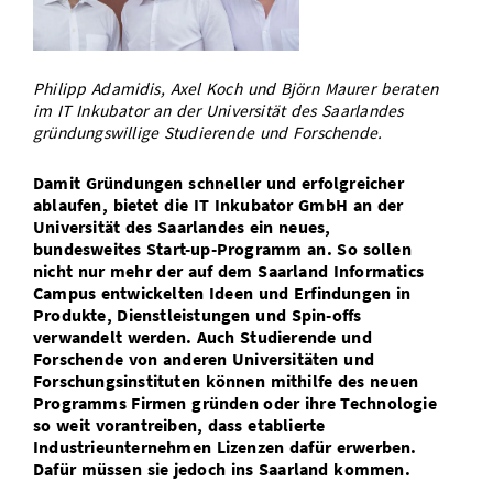
Vom Studium in den Beruf
Bibliothek
Study Scheduler
Start-ups
IT-Themenabend
Ranking
Preise, Auszeichnungen und Förderungen
Anfahrt
Open Science/Open Access
Zahlen & Fakten
Kontakt
Philipp Adamidis, Axel Koch und Björn Maurer beraten
AnsprechpartnerInnen, Personen, Forschungsgruppen
im IT Inkubator an der Universität des Saarlandes
SIC Merchandise
gründungswillige Studierende und Forschende.
Termine, Vorträge und Veranstaltungen
SIC Podcast
Damit Gründungen schneller und erfolgreicher
Alumni
ablaufen, bietet die IT Inkubator GmbH an der
Universität des Saarlandes ein neues,
bundesweites Start-up-Programm an. So sollen
nicht nur mehr der auf dem Saarland Informatics
Campus entwickelten Ideen und Erfindungen in
Produkte, Dienstleistungen und Spin-offs
verwandelt werden. Auch Studierende und
Forschende von anderen Universitäten und
Forschungsinstituten können mithilfe des neuen
Programms Firmen gründen oder ihre Technologie
so weit vorantreiben, dass etablierte
Industrieunternehmen Lizenzen dafür erwerben.
Dafür müssen sie jedoch ins Saarland kommen.