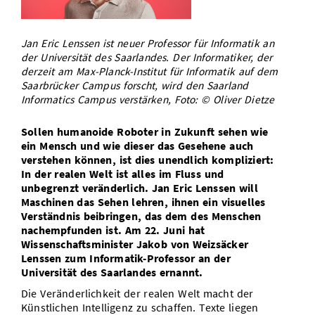
Vom Studium in den Beruf
Bibliothek
Study Scheduler
Start-ups
IT-Themenabend
Ranking
Preise, Auszeichnungen und Förderungen
Anfahrt
Jan Eric Lenssen ist neuer Professor für Informatik an
Open Science/Open Access
Zahlen & Fakten
Kontakt
der Universität des Saarlandes. Der Informatiker, der
AnsprechpartnerInnen, Personen, Forschungsgruppen
derzeit am Max-Planck-Institut für Informatik auf dem
SIC Merchandise
Saarbrücker Campus forscht, wird den Saarland
Termine, Vorträge und Veranstaltungen
Informatics Campus verstärken, Foto: © Oliver Dietze
SIC Podcast
Alumni
Sollen humanoide Roboter in Zukunft sehen wie
ein Mensch und wie dieser das Gesehene auch
verstehen können, ist dies unendlich kompliziert:
In der realen Welt ist alles im Fluss und
unbegrenzt veränderlich. Jan Eric Lenssen will
Maschinen das Sehen lehren, ihnen ein visuelles
Verständnis beibringen, das dem des Menschen
nachempfunden ist. Am 22. Juni hat
Wissenschaftsminister Jakob von Weizsäcker
Lenssen zum Informatik-Professor an der
Universität des Saarlandes ernannt.
Die Veränderlichkeit der realen Welt macht der
Künstlichen Intelligenz zu schaffen. Texte liegen