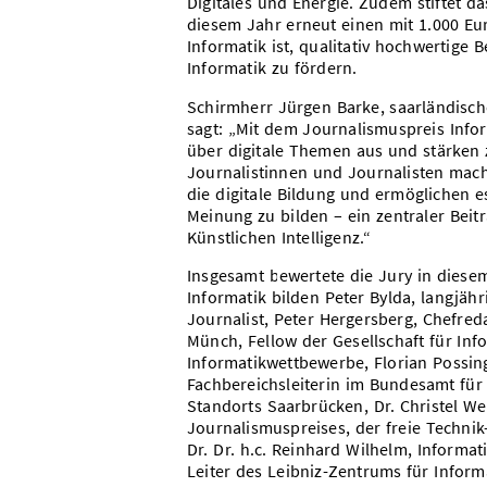
Digitales und Energie. Zudem stiftet d
diesem Jahr erneut einen mit 1.000 Eu
Informatik ist, qualitativ hochwertige
Informatik zu fördern.
Schirmherr Jürgen Barke, saarländische
sagt: „Mit dem Journalismuspreis Infor
über digitale Themen aus und stärken 
Journalistinnen und Journalisten mach
die digitale Bildung und ermöglichen e
Meinung zu bilden – ein zentraler Beitr
Künstlichen Intelligenz.“
Insgesamt bewertete die Jury in diese
Informatik bilden Peter Bylda, langjäh
Journalist, Peter Hergersberg, Chefre
Münch, Fellow der Gesellschaft für Inf
Informatikwettbewerbe, Florian Possin
Fachbereichsleiterin im Bundesamt für 
Standorts Saarbrücken, Dr. Christel We
Journalismuspreises, der freie Technik
Dr. Dr. h.c. Reinhard Wilhelm, Informat
Leiter des Leibniz-Zentrums für Inform