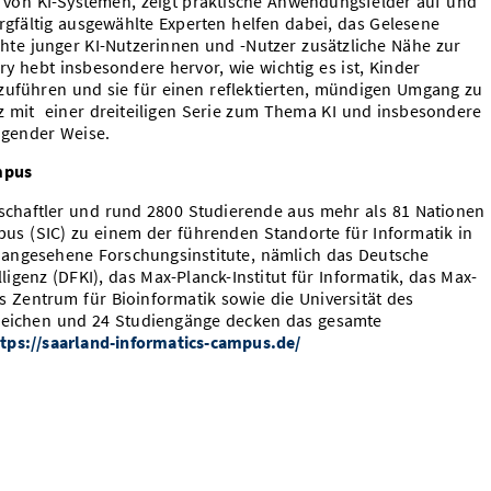
e von KI-Systemen, zeigt praktische Anwendungsfelder auf und
orgfältig ausgewählte Experten helfen dabei, das Gelesene
te junger KI-Nutzerinnen und -Nutzer zusätzliche Nähe zur
ry hebt insbesondere hervor, wie wichtig es ist, Kinder
zuführen und sie für einen reflektierten, mündigen Umgang zu
enz mit einer dreiteiligen Serie zum Thema KI und insbesondere
agender Weise.
mpus
schaftler und rund 2800 Studierende aus mehr als 81 Nationen
s (SIC) zu einem der führenden Standorte für Informatik in
 angesehene Forschungsinstitute, nämlich das Deutsche
igenz (DFKI), das Max-Planck-Institut für Informatik, das Max-
as Zentrum für Bioinformatik sowie die Universität des
ereichen und 24 Studiengänge decken das gesamte
tps://saarland-informatics-campus.de/