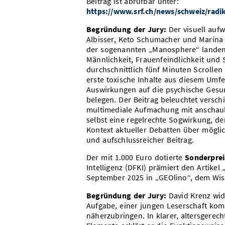
Beitrag ist abrufbar unter:
https://www.srf.ch/news/schweiz/radi
Begründung der Jury:
Der visuell aufw
Albisser, Keto Schumacher und Marina K
der sogenannten „Manosphere“ landen 
Männlichkeit, Frauenfeindlichkeit und S
durchschnittlich fünf Minuten Scrollen
erste toxische Inhalte aus diesem Umf
Auswirkungen auf die psychische Gesun
belegen. Der Beitrag beleuchtet versc
multimediale Aufmachung mit anschaul
selbst eine regelrechte Sogwirkung, d
Kontext aktueller Debatten über möglic
und aufschlussreicher Beitrag.
Der mit 1.000 Euro dotierte
Sonderpre
Intelligenz (DFKI) prämiert den Artikel 
September 2025 in „GEOlino“, dem Wis
Begründung der Jury:
David Krenz wid
Aufgabe, einer jungen Leserschaft kom
näherzubringen. In klarer, altersgerec