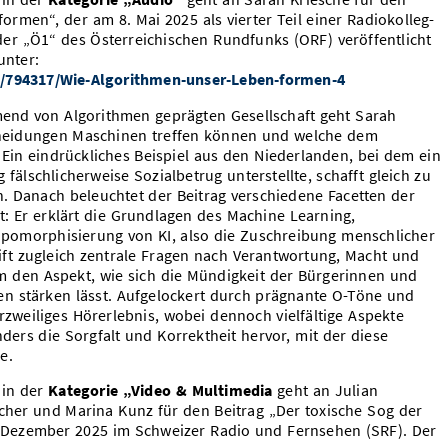
ormen“, der am 8. Mai 2025 als vierter Teil einer Radiokolleg-
r „Ö1“ des Österreichischen Rundfunks (ORF) veröffentlicht
 unter:
8/794317/Wie-Algorithmen-unser-Leben-formen-4
end von Algorithmen geprägten Gesellschaft geht Sarah
cheidungen Maschinen treffen können und welche dem
Ein eindrückliches Beispiel aus den Niederlanden, bei dem ein
älschlicherweise Sozialbetrug unterstellte, schafft gleich zu
. Danach beleuchtet der Beitrag verschiedene Facetten der
: Er erklärt die Grundlagen des Machine Learning,
opomorphisierung von KI, also die Zuschreibung menschlicher
ft zugleich zentrale Fragen nach Verantwortung, Macht und
m den Aspekt, wie sich die Mündigkeit der Bürgerinnen und
n stärken lässt. Aufgelockert durch prägnante O-Töne und
urzweiliges Hörerlebnis, wobei dennoch vielfältige Aspekte
ers die Sorgfalt und Korrektheit hervor, mit der diese
e.
 in der
Kategorie „Video & Multimedia
geht an Julian
acher und Marina Kunz für den Beitrag „Der toxische Sog der
 Dezember 2025 im Schweizer Radio und Fernsehen (SRF). Der