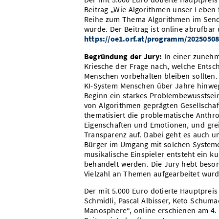
Beitrag „Wie Algorithmen unser Leben f
Reihe zum Thema Algorithmen im Sende
wurde. Der Beitrag ist online abrufbar
https://oe1.orf.at/programm/2025050
Begründung der Jury:
In einer zunehm
Kriesche der Frage nach, welche Ents
Menschen vorbehalten bleiben sollten. 
KI-System Menschen über Jahre hinweg f
Beginn ein starkes Problembewusstsein
von Algorithmen geprägten Gesellschaft
thematisiert die problematische Anthr
Eigenschaften und Emotionen, und grei
Transparenz auf. Dabei geht es auch u
Bürger im Umgang mit solchen Systeme
musikalische Einspieler entsteht ein k
behandelt werden. Die Jury hebt besond
Vielzahl an Themen aufgearbeitet wurd
Der mit 5.000 Euro dotierte Hauptpreis
Schmidli, Pascal Albisser, Keto Schum
Manosphere“, online erschienen am 4.