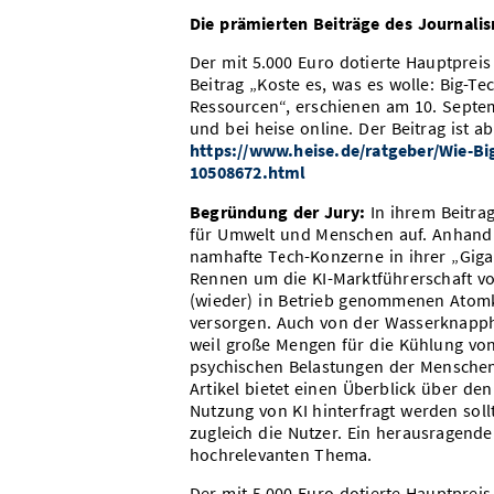
Die prämierten Beiträge des Journali
Der mit 5.000 Euro dotierte Hauptpreis
Beitrag „Koste es, was es wolle: Big-
Ressourcen“, erschienen am 10. Septe
und bei heise online. Der Beitrag ist a
https://www.heise.de/ratgeber/Wie-
10508672.html
Begründung der Jury:
In ihrem Beitra
für Umwelt und Menschen auf. Anhand z
namhafte Tech-Konzerne in ihrer „Gig
Rennen um die KI-Marktführerschaft vo
(wieder) in Betrieb genommenen Atomkr
versorgen. Auch von der Wasserknapphe
weil große Mengen für die Kühlung vo
psychischen Belastungen der Menschen,
Artikel bietet einen Überblick über de
Nutzung von KI hinterfragt werden sollt
zugleich die Nutzer. Ein herausragende
hochrelevanten Thema.
Der mit 5.000 Euro dotierte Hauptpreis