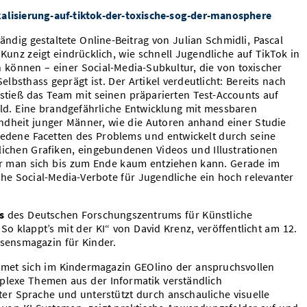
kalisierung-auf-tiktok-der-toxische-sog-der-manosphere
ändig gestaltete Online-Beitrag von Julian Schmidli, Pascal
unz zeigt eindrücklich, wie schnell Jugendliche auf TikTok in
können – einer Social-Media-Subkultur, die von toxischer
elbsthass geprägt ist. Der Artikel verdeutlicht: Bereits nach
 stieß das Team mit seinen präparierten Test-Accounts auf
eld. Eine brandgefährliche Entwicklung mit messbaren
dheit junger Männer, wie die Autoren anhand einer Studie
hiedene Facetten des Problems und entwickelt durch seine
ichen Grafiken, eingebundenen Videos und Illustrationen
er man sich bis zum Ende kaum entziehen kann. Gerade im
he Social-Media-Verbote für Jugendliche ein hoch relevanter
is
des Deutschen Forschungszentrums für Künstliche
„So klappt’s mit der KI“ von David Krenz, veröffentlicht am 12.
sensmagazin für Kinder.
met sich im Kindermagazin GEOlino der anspruchsvollen
plexe Themen aus der Informatik verständlich
hter Sprache und unterstützt durch anschauliche visuelle