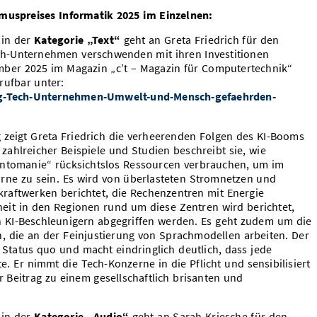
smuspreises Informatik 2025 im Einzelnen:
 in der
Kategorie „Text“
geht an Greta Friedrich für den
Tech-Unternehmen verschwenden mit ihren Investitionen
mber 2025 im Magazin „c’t – Magazin für Computertechnik“
brufbar unter:
Big-Tech-Unternehmen-Umwelt-und-Mensch-gefaehrden-
g zeigt Greta Friedrich die verheerenden Folgen des KI-Booms
ahlreicher Beispiele und Studien beschreibt sie, wie
antomanie“ rücksichtslos Ressourcen verbrauchen, um im
rne zu sein. Es wird von überlasteten Stromnetzen und
aftwerken berichtet, die Rechenzentren mit Energie
it in den Regionen rund um diese Zentren wird berichtet,
n KI-Beschleunigern abgegriffen werden. Es geht zudem um die
 die an der Feinjustierung von Sprachmodellen arbeiten. Der
n Status quo und macht eindringlich deutlich, dass jede
e. Er nimmt die Tech-Konzerne in die Pflicht und sensibilisiert
r Beitrag zu einem gesellschaftlich brisanten und
 in der
Kategorie „Audio“
geht an Sarah Kriesche für den