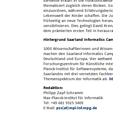
Elemente erklärt er die Funktionsweis
thematisiert zugleich deren Risiken. S
einzuordnen, während Erfahrungsberich
Lebenswelt der Kinder schaffen. Die Ju
frühzeitig an neue Technologien heran
sensibilisieren. Dies gelingt David Kr
dem prämierten ersten Teil in herausr
Hintergrund Saarland Informatics Ca
1000 Wissenschaftlerinnen und Wissen
machen den Saarland Informatics Campu
Deutschland und Europa. Vier weltweit
Forschungszentrum für Künstliche Intell
Planck-Institut für Softwaresysteme, d
Saarlandes mit drei vernetzten Fachb
Themenspektrum der Informatik ab.
ht
Redaktion:
Philipp Zapf-Schramm
Max-Planck-Institut für Informatik
Tel: +49 681 9325 5409
E-Mail:
pzs(at)mpi-inf.mpg.de