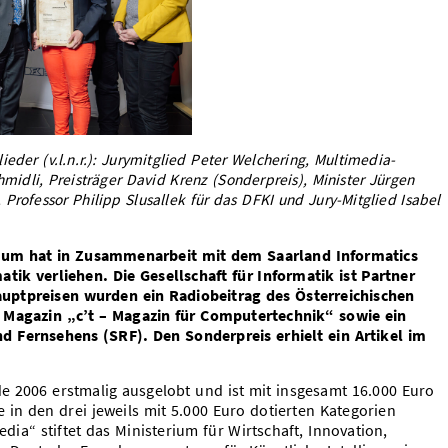
lieder (v.l.n.r.): Jurymitglied Peter Welchering, Multimedia-
hmidli, Preisträger David Krenz (Sonderpreis), Minister Jürgen
, Professor Philipp Slusallek für das DFKI und Jury-Mitglied Isabel
rium hat in Zusammenarbeit mit dem Saarland Informatics
ik verliehen. Die Gesellschaft für Informatik ist Partner
auptpreisen wurden ein Radiobeitrag des Österreichischen
 Magazin „c’t – Magazin für Computertechnik“ sowie ein
d Fernsehens (SRF). Den Sonderpreis erhielt ein Artikel im
e 2006 erstmalig ausgelobt und ist mit insgesamt 16.000 Euro
e in den drei jeweils mit 5.000 Euro dotierten Kategorien
dia“ stiftet das Ministerium für Wirtschaft, Innovation,