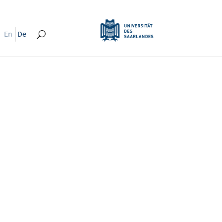
En
De