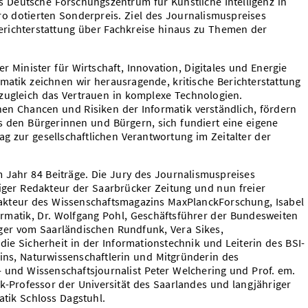
as Deutsche Forschungszentrum für Künstliche Intelligenz in
ro dotierten Sonderpreis. Ziel des Journalismuspreises
 Berichterstattung über Fachkreise hinaus zu Themen der
r Minister für Wirtschaft, Innovation, Digitales und Energie
matik zeichnen wir herausragende, kritische Berichterstattung
zugleich das Vertrauen in komplexe Technologien.
en Chancen und Risiken der Informatik verständlich, fördern
s den Bürgerinnen und Bürgern, sich fundiert eine eigene
ag zur gesellschaftlichen Verantwortung im Zeitalter der
m Jahr 84 Beiträge. Die Jury des Journalismuspreises
riger Redakteur der Saarbrücker Zeitung und nun freier
dakteur des Wissenschaftsmagazins MaxPlanckForschung, Isabel
ormatik, Dr. Wolfgang Pohl, Geschäftsführer der Bundesweiten
ger vom Saarländischen Rundfunk, Vera Sikes,
die Sicherheit in der Informationstechnik und Leiterin des BSI-
ins, Naturwissenschaftlerin und Mitgründerin des
- und Wissenschaftsjournalist Peter Welchering und Prof. em.
ik-Professor der Universität des Saarlandes und langjähriger
atik Schloss Dagstuhl.