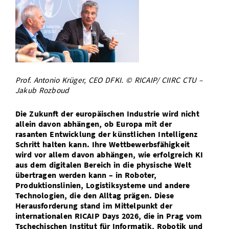
Vom Studium in den Beruf
Bibliothek
Study Scheduler
Start-ups
IT-Themenabend
Ranking
Preise, Auszeichnungen und Förderungen
Anfahrt
Open Science/Open Access
Zahlen & Fakten
Kontakt
AnsprechpartnerInnen, Personen, Forschungsgruppen
SIC Merchandise
Termine, Vorträge und Veranstaltungen
Prof. Antonio Krüger, CEO DFKI. © RICAIP/ CIIRC CTU –
SIC Podcast
Alumni
Jakub Rozboud
Die Zukunft der europäischen Industrie wird nicht
allein davon abhängen, ob Europa mit der
rasanten Entwicklung der künstlichen Intelligenz
Schritt halten kann. Ihre Wettbewerbsfähigkeit
wird vor allem davon abhängen, wie erfolgreich KI
aus dem digitalen Bereich in die physische Welt
übertragen werden kann – in Roboter,
Produktionslinien, Logistiksysteme und andere
Technologien, die den Alltag prägen. Diese
Herausforderung stand im Mittelpunkt der
internationalen RICAIP Days 2026, die in Prag vom
Tschechischen Institut für Informatik, Robotik und