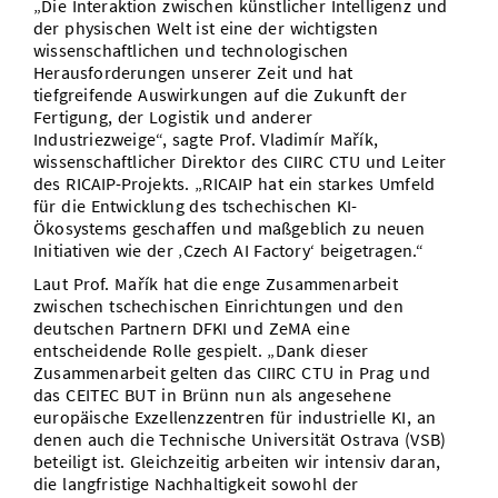
„Die Interaktion zwischen künstlicher Intelligenz und
der physischen Welt ist eine der wichtigsten
wissenschaftlichen und technologischen
Herausforderungen unserer Zeit und hat
tiefgreifende Auswirkungen auf die Zukunft der
Fertigung, der Logistik und anderer
Industriezweige“, sagte Prof. Vladimír Mařík,
wissenschaftlicher Direktor des CIIRC CTU und Leiter
des RICAIP-Projekts. „RICAIP hat ein starkes Umfeld
für die Entwicklung des tschechischen KI-
Ökosystems geschaffen und maßgeblich zu neuen
Initiativen wie der ‚Czech AI Factory‘ beigetragen.“
Laut Prof. Mařík hat die enge Zusammenarbeit
zwischen tschechischen Einrichtungen und den
deutschen Partnern DFKI und ZeMA eine
entscheidende Rolle gespielt. „Dank dieser
Zusammenarbeit gelten das CIIRC CTU in Prag und
das CEITEC BUT in Brünn nun als angesehene
europäische Exzellenzzentren für industrielle KI, an
denen auch die Technische Universität Ostrava (VSB)
beteiligt ist. Gleichzeitig arbeiten wir intensiv daran,
die langfristige Nachhaltigkeit sowohl der