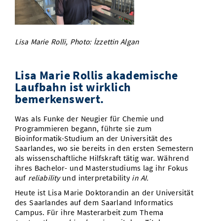
Vom Studium in den Beruf
Bibliothek
Study Scheduler
Start-ups
IT-Themenabend
Ranking
Preise, Auszeichnungen und Förderungen
Anfahrt
Open Science/Open Access
Zahlen & Fakten
Kontakt
AnsprechpartnerInnen, Personen, Forschungsgruppen
Lisa Marie Rolli, Photo: İzzettin Algan
SIC Merchandise
Termine, Vorträge und Veranstaltungen
Lisa Marie Rollis akademische
SIC Podcast
Alumni
Laufbahn ist wirklich
bemerkenswert.
Was als Funke der Neugier für Chemie und
Programmieren begann, führte sie zum
Bioinformatik-Studium an der Universität des
Saarlandes, wo sie bereits in den ersten Semestern
als wissenschaftliche Hilfskraft tätig war. Während
ihres Bachelor- und Masterstudiums lag ihr Fokus
auf
reliability
und interpretability
in AI.
Heute ist Lisa Marie Doktorandin an der Universität
des Saarlandes auf dem Saarland Informatics
Campus. Für ihre Masterarbeit zum Thema