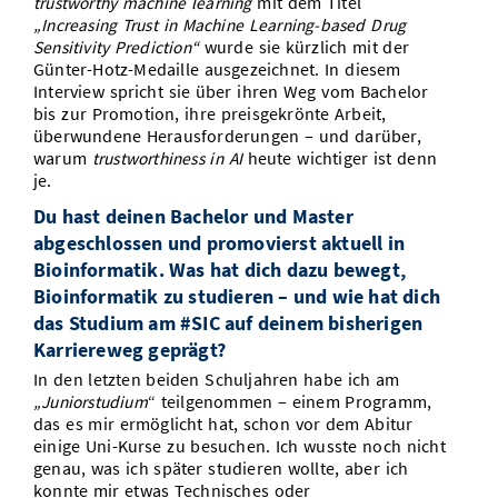
trustworthy machine learning
mit dem Titel
„Increasing Trust in Machine Learning-based Drug
Sensitivity Prediction“
wurde sie kürzlich mit der
Günter-Hotz-Medaille ausgezeichnet. In diesem
Interview spricht sie über ihren Weg vom Bachelor
bis zur Promotion, ihre preisgekrönte Arbeit,
überwundene Herausforderungen – und darüber,
warum
trustworthiness
in AI
heute wichtiger ist denn
je.
Du hast deinen Bachelor und Master
abgeschlossen und promovierst aktuell in
Bioinformatik. Was hat dich dazu bewegt,
Bioinformatik zu studieren – und wie hat dich
das Studium am #SIC auf deinem bisherigen
Karriereweg geprägt?
In den letzten beiden Schuljahren habe ich am
„Juniorstudium
“ teilgenommen – einem Programm,
das es mir ermöglicht hat, schon vor dem Abitur
einige Uni-Kurse zu besuchen. Ich wusste noch nicht
genau, was ich später studieren wollte, aber ich
konnte mir etwas Technisches oder