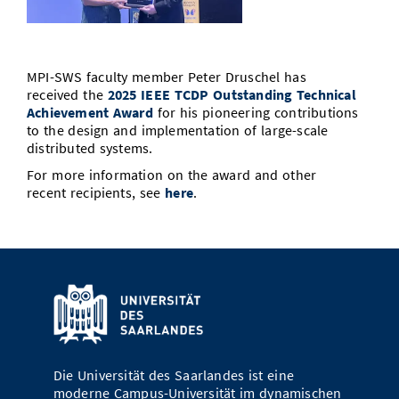
Vom Studium in den Beruf
Bibliothek
Study Scheduler
Start-ups
IT-Themenabend
Ranking
Preise, Auszeichnungen und Förderungen
Anfahrt
Open Science/Open Access
Zahlen & Fakten
Kontakt
AnsprechpartnerInnen, Personen, Forschungsgruppen
MPI-SWS faculty member Peter Druschel has
received the
2025 IEEE TCDP Outstanding Technical
SIC Merchandise
Termine, Vorträge und Veranstaltungen
Achievement Award
for his pioneering contributions
to the design and implementation of large-scale
SIC Podcast
distributed systems.
Alumni
For more information on the award and other
recent recipients, see
here
.
Die Universität des Saarlandes ist eine
moderne Campus-Universität im dynamischen