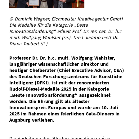
Vom Studium in den Beruf
Bibliothek
Study Scheduler
Start-ups
IT-Themenabend
Ranking
Preise, Auszeichnungen und Förderungen
Anfahrt
© Dominik Wagner, Eichmeister Kreativagentur GmbH
Open Science/Open Access
Zahlen & Fakten
Kontakt
Die Medaille für die Kategorie „Beste
AnsprechpartnerInnen, Personen, Forschungsgruppen
Innovationsförderung“ erhielt Prof. Dr. rer. nat. Dr. h.c.
SIC Merchandise
mult. Wolfgang Wahlster (re.). Die Laudatio hielt Dr.
Termine, Vorträge und Veranstaltungen
Diana Taubert (li.).
SIC Podcast
Alumni
Professor Dr. Dr. h.c. mult. Wolfgang Wahlster,
langjähriger wissenschaftlicher Direktor und
heutiger Chefberater (Chief Executive Advisor, CEA)
des Deutschen Forschungszentrums für Künstliche
Intelligenz (DFKI), ist mit der renommierten
Rudolf-Diesel-Medaille 2025 in der Kategorie
„Beste Innovationsförderung“ ausgezeichnet
worden. Die Ehrung gilt als ältester
Innovationspreis Europas und wurde am 10. Juli
2025 im Rahmen eines feierlichen Gala-Dinners in
Augsburg verliehen.
Die Verleihung des ältesten Innovationspreises