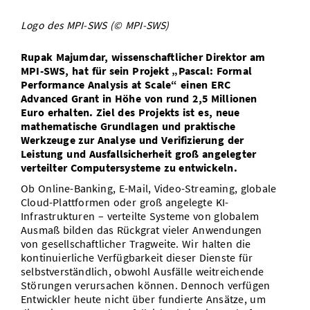
Vom Studium in den Beruf
Bibliothek
Study Scheduler
Start-ups
IT-Themenabend
Ranking
Preise, Auszeichnungen und Förderungen
Logo des MPI-SWS (© MPI-SWS)
Anfahrt
Open Science/Open Access
Zahlen & Fakten
Kontakt
Rupak Majumdar, wissenschaftlicher Direktor am
AnsprechpartnerInnen, Personen, Forschungsgruppen
MPI-SWS, hat für sein Projekt „Pascal: Formal
SIC Merchandise
Performance Analysis at Scale“ einen ERC
Termine, Vorträge und Veranstaltungen
Advanced Grant in Höhe von rund 2,5 Millionen
SIC Podcast
Euro erhalten. Ziel des Projekts ist es, neue
Alumni
mathematische Grundlagen und praktische
Werkzeuge zur Analyse und Verifizierung der
Leistung und Ausfallsicherheit groß angelegter
verteilter Computersysteme zu entwickeln.
Ob Online-Banking, E-Mail, Video-Streaming, globale
Cloud-Plattformen oder groß angelegte KI-
Infrastrukturen – verteilte Systeme von globalem
Ausmaß bilden das Rückgrat vieler Anwendungen
von gesellschaftlicher Tragweite. Wir halten die
kontinuierliche Verfügbarkeit dieser Dienste für
selbstverständlich, obwohl Ausfälle weitreichende
Störungen verursachen können. Dennoch verfügen
Entwickler heute nicht über fundierte Ansätze, um