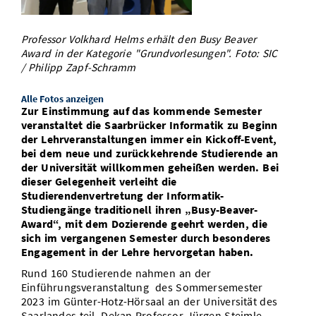
Vom Studium in den Beruf
Bibliothek
Study Scheduler
Start-ups
IT-Themenabend
Ranking
Preise, Auszeichnungen und Förderungen
Anfahrt
Professor Volkhard Helms erhält den Busy Beaver
Open Science/Open Access
Zahlen & Fakten
Award in der Kategorie "Grundvorlesungen". Foto: SIC
Kontakt
AnsprechpartnerInnen, Personen, Forschungsgruppen
/ Philipp Zapf-Schramm
SIC Merchandise
Termine, Vorträge und Veranstaltungen
Alle Fotos anzeigen
Zur Einstimmung auf das kommende Semester
SIC Podcast
Alumni
veranstaltet die Saarbrücker Informatik zu Beginn
der Lehrveranstaltungen immer ein Kickoff-Event,
bei dem neue und zurückkehrende Studierende an
der Universität willkommen geheißen werden. Bei
dieser Gelegenheit verleiht die
Studierendenvertretung der Informatik-
Studiengänge traditionell ihren „Busy-Beaver-
Award“, mit dem Dozierende geehrt werden, die
sich im vergangenen Semester durch besonderes
Engagement in der Lehre hervorgetan haben.
Rund 160 Studierende nahmen an der
Einführungsveranstaltung des Sommersemester
2023 im Günter-Hotz-Hörsaal an der Universität des
Saarlandes teil. Dekan Professor Jürgen Steimle