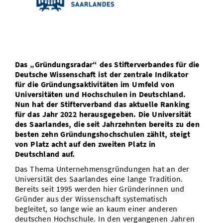
Vom Studium in den Beruf
Bibliothek
Study Scheduler
Start-ups
IT-Themenabend
Ranking
Preise, Auszeichnungen und Förderungen
Anfahrt
Open Science/Open Access
Zahlen & Fakten
Kontakt
AnsprechpartnerInnen, Personen, Forschungsgruppen
SIC Merchandise
Termine, Vorträge und Veranstaltungen
Das „Gründungsradar“ des Stifterverbandes für die
Deutsche Wissenschaft ist der zentrale Indikator
SIC Podcast
Alumni
für die Gründungsaktivitäten im Umfeld von
Universitäten und Hochschulen in Deutschland.
Nun hat der Stifterverband das aktuelle Ranking
für das Jahr 2022 herausgegeben. Die Universität
des Saarlandes, die seit Jahrzehnten bereits zu den
besten zehn Gründungshochschulen zählt, steigt
von Platz acht auf den zweiten Platz in
Deutschland auf.
Das Thema Unternehmensgründungen hat an der
Universität des Saarlandes eine lange Tradition.
Bereits seit 1995 werden hier Gründerinnen und
Gründer aus der Wissenschaft systematisch
begleitet, so lange wie an kaum einer anderen
deutschen Hochschule. In den vergangenen Jahren