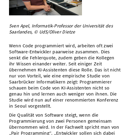
Vom Studium in den Beruf
Bibliothek
Study Scheduler
Start-ups
IT-Themenabend
Ranking
Preise, Auszeichnungen und Förderungen
Anfahrt
Open Science/Open Access
Zahlen & Fakten
Kontakt
AnsprechpartnerInnen, Personen, Forschungsgruppen
Sven Apel, Informatik-Professor der Universität des
Saarlandes, © UdS/Oliver Dietze
SIC Merchandise
Termine, Vorträge und Veranstaltungen
Wenn Code programmiert wird, arbeiten oft zwei
SIC Podcast
Alumni
Software-Entwickler paarweise zusammen. Dies
senkt die Fehlerquote, zudem geben die Kollegen
ihr Wissen einander weiter. Seit einiger Zeit
übernehmen KI-Assistenten diese Rolle. Das ist nicht
nur von Vorteil, wie eine empirische Studie von
Saarbrücker Informatikern zeigt: Programmierer
schauen beim Code von KI-Assistenten nicht so
genau hin und lernen auch weniger von ihnen. Die
Studie wird nun auf einer renommierten Konferenz
in Seoul vorgestellt.
Die Qualität von Software steigt, wenn die
Programmierung von zwei Personen gemeinsam
übernommen wird. In der Fachwelt spricht man von
„Pair Programming“. „Entwickler sollen sich dabei