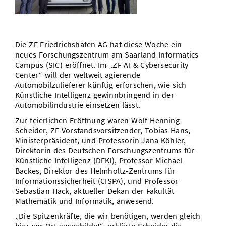
Vom Studium in den Beruf
Bibliothek
Study Scheduler
Start-ups
IT-Themenabend
Ranking
Preise, Auszeichnungen und Förderungen
Anfahrt
Open Science/Open Access
Zahlen & Fakten
Kontakt
AnsprechpartnerInnen, Personen, Forschungsgruppen
Die ZF Friedrichshafen AG hat diese Woche ein
neues Forschungszentrum am Saarland Informatics
SIC Merchandise
Termine, Vorträge und Veranstaltungen
Campus (SIC) eröffnet. Im „ZF AI & Cybersecurity
Center“ will der weltweit agierende
SIC Podcast
Alumni
Automobilzulieferer künftig erforschen, wie sich
Künstliche Intelligenz gewinnbringend in der
Automobilindustrie einsetzen lässt.
Zur feierlichen Eröffnung waren Wolf-Henning
Scheider, ZF-Vorstandsvorsitzender, Tobias Hans,
Ministerpräsident, und Professorin Jana Köhler,
Direktorin des Deutschen Forschungszentrums für
Künstliche Intelligenz (DFKI), Professor Michael
Backes, Direktor des Helmholtz-Zentrums für
Informationssicherheit (CISPA), und Professor
Sebastian Hack, aktueller Dekan der Fakultät
Mathematik und Informatik, anwesend.
„Die Spitzenkräfte, die wir benötigen, werden gleich