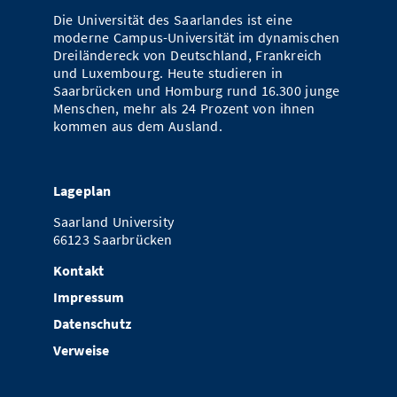
Vom Studium in den Beruf
Bibliothek
Die Universität des Saarlandes ist eine
Study Scheduler
Start-ups
IT-Themenabend
Ranking
Preise, Auszeichnungen und Förderungen
Anfahrt
moderne Campus-Universität im dynamischen
Dreiländereck von Deutschland, Frankreich
Open Science/Open Access
Zahlen & Fakten
Kontakt
und Luxembourg. Heute studieren in
AnsprechpartnerInnen, Personen, Forschungsgruppen
Saarbrücken und Homburg rund 16.300 junge
SIC Merchandise
Menschen, mehr als 24 Prozent von ihnen
Termine, Vorträge und Veranstaltungen
kommen aus dem Ausland.
SIC Podcast
Alumni
Lageplan
Saarland University
66123 Saarbrücken
Kontakt
Impressum
Datenschutz
Verweise