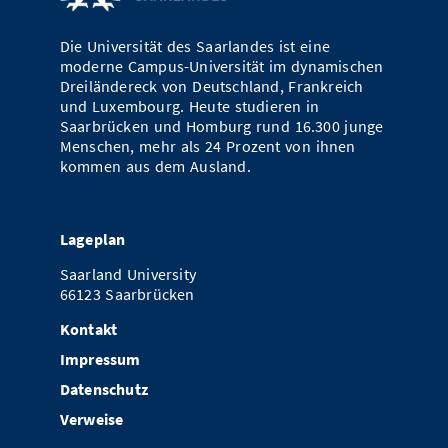
Vom Studium in den Beruf
Bibliothek
Study Scheduler
Start-ups
IT-Themenabend
Ranking
Preise, Auszeichnungen und Förderungen
Anfahrt
Die Universität des Saarlandes ist eine
Open Science/Open Access
moderne Campus-Universität im dynamischen
Zahlen & Fakten
Kontakt
AnsprechpartnerInnen, Personen, Forschungsgruppen
Dreiländereck von Deutschland, Frankreich
und Luxembourg. Heute studieren in
SIC Merchandise
Termine, Vorträge und Veranstaltungen
Saarbrücken und Homburg rund 16.300 junge
Menschen, mehr als 24 Prozent von ihnen
SIC Podcast
kommen aus dem Ausland.
Alumni
Lageplan
Saarland University
66123 Saarbrücken
Kontakt
Impressum
Datenschutz
Verweise