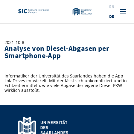
EN
DE
Studium
2021-10-8
Analyse von Diesel-Abgasen per
Forschung
Interessierte & BewerberInnen
Smartphone-App
Wirtschaft
Studierende
Institute & Forschungsthemen
Studienangebot
Informatiker der Universität des Saarlandes haben die App
Angebote für SchülerInnen
News
Service
Karrierewege
Technologietransfer
Aktuelle Semesterinfos
Forschungsinstitutionen
LolaDrives entwickelt. Mit der lässt sich unkompliziert und in
Echtzeit ermitteln, wie viele Abgase der eigene Diesel-PKW
10 Gründe für den SIC
Über Uns
Beratung für Studierende
Ranking
wirklich ausstößt.
News
News & Termine
Service und Support
Promotion
Innovationsstandort
NEU: Internationale Studiengänge
Lehrveranstaltungen & AnsprechpartnerInnen
Forschungsfelder
Saarland Informatics Campus
ProfessorInnen
Gründen & Investieren
Expertise am SIC
Preise, Auszeichnungen und Förderungen
Forschungshighlights
Neu am SIC?
Semestertermine & Klausuren
ProfessorInnen
Stellenangebote
Stellenangebote
Kooperieren & Investieren
Marketing & Öffentlichkeitsarbeit
Forschungshighlights
Termine, Vorträge und Veranstaltungen
Standort
Prüfungsangelegenheiten
Forschungsgruppen
Bibliothek
Forschungsinstitutionen
Termine, Vorträge und Veranstaltungen
Pressemeldungen
Forschungsinstitutionen
Kontakte & Anfahrt
Pressespiegel