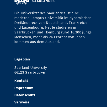
Vom Studium in den Beruf
Bibliothek
Study Scheduler
Start-ups
IT-Themenabend
Ranking
Preise, Auszeichnungen und Förderungen
Anfahrt
Die Universität des Saarlandes ist eine
Open Science/Open Access
Zahlen & Fakten
moderne Campus-Universität im dynamischen
Kontakt
AnsprechpartnerInnen, Personen, Forschungsgruppen
Dreiländereck von Deutschland, Frankreich
und Luxembourg. Heute studieren in
SIC Merchandise
Termine, Vorträge und Veranstaltungen
Saarbrücken und Homburg rund 16.300 junge
Menschen, mehr als 24 Prozent von ihnen
SIC Podcast
Alumni
kommen aus dem Ausland.
Lageplan
Saarland University
66123 Saarbrücken
Kontakt
Impressum
Datenschutz
Verweise