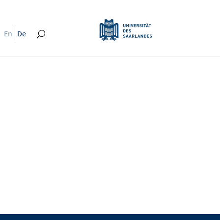
En
De