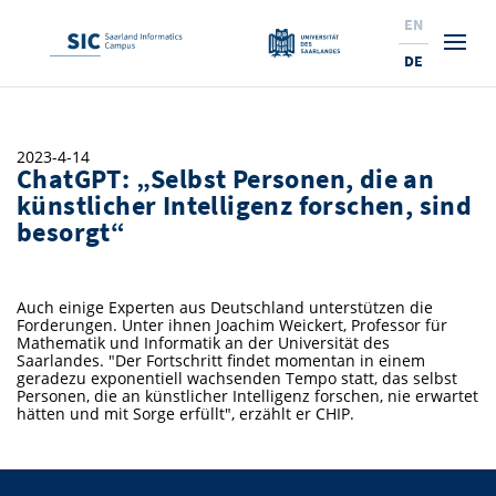
EN
DE
Studium
2023-4-14
ChatGPT: „Selbst Personen, die an
Forschung
Interessierte & BewerberInnen
künstlicher Intelligenz forschen, sind
besorgt“
Wirtschaft
Studierende
Institute & Forschungsthemen
Studienangebot
Angebote für SchülerInnen
News
Service
Karrierewege
Technologietransfer
Aktuelle Semesterinfos
Forschungsinstitutionen
Auch einige Experten aus Deutschland unterstützen die
Forderungen. Unter ihnen Joachim Weickert, Professor für
10 Gründe für den SIC
Über Uns
Beratung für Studierende
Ranking
News
News & Termine
Service und Support
Promotion
Innovationsstandort
Mathematik und Informatik an der Universität des
Saarlandes. "Der Fortschritt findet momentan in einem
NEU: Internationale Studiengänge
geradezu exponentiell wachsenden Tempo statt, das selbst
Lehrveranstaltungen & AnsprechpartnerInnen
Forschungsfelder
Saarland Informatics Campus
ProfessorInnen
Gründen & Investieren
Expertise am SIC
Preise, Auszeichnungen und Förderungen
Forschungshighlights
Personen, die an künstlicher Intelligenz forschen, nie erwartet
hätten und mit Sorge erfüllt", erzählt er CHIP.
Neu am SIC?
Semestertermine & Klausuren
ProfessorInnen
Stellenangebote
Stellenangebote
Kooperieren & Investieren
Marketing & Öffentlichkeitsarbeit
Forschungshighlights
Termine, Vorträge und Veranstaltungen
Standort
Prüfungsangelegenheiten
Forschungsgruppen
Bibliothek
Forschungsinstitutionen
Termine, Vorträge und Veranstaltungen
Pressemeldungen
Forschungsinstitutionen
Kontakte & Anfahrt
Pressespiegel