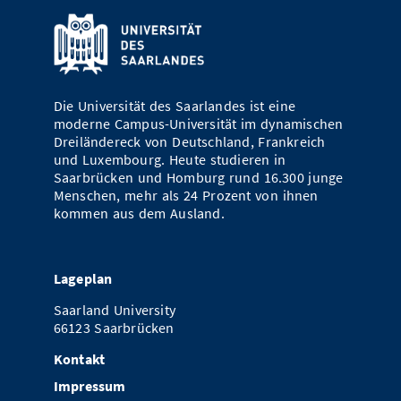
Vom Studium in den Beruf
Bibliothek
Study Scheduler
Start-ups
IT-Themenabend
Ranking
Preise, Auszeichnungen und Förderungen
Anfahrt
Open Science/Open Access
Zahlen & Fakten
Kontakt
AnsprechpartnerInnen, Personen, Forschungsgruppen
Die Universität des Saarlandes ist eine
SIC Merchandise
Termine, Vorträge und Veranstaltungen
moderne Campus-Universität im dynamischen
Dreiländereck von Deutschland, Frankreich
SIC Podcast
Alumni
und Luxembourg. Heute studieren in
Saarbrücken und Homburg rund 16.300 junge
Menschen, mehr als 24 Prozent von ihnen
kommen aus dem Ausland.
Lageplan
Saarland University
66123 Saarbrücken
Kontakt
Impressum