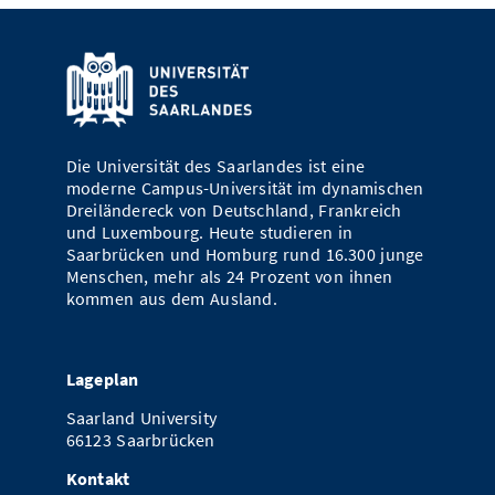
Vom Studium in den Beruf
Bibliothek
Study Scheduler
Start-ups
IT-Themenabend
Ranking
Preise, Auszeichnungen und Förderungen
Anfahrt
Open Science/Open Access
Zahlen & Fakten
Kontakt
AnsprechpartnerInnen, Personen, Forschungsgruppen
SIC Merchandise
Termine, Vorträge und Veranstaltungen
Die Universität des Saarlandes ist eine
SIC Podcast
Alumni
moderne Campus-Universität im dynamischen
Dreiländereck von Deutschland, Frankreich
und Luxembourg. Heute studieren in
Saarbrücken und Homburg rund 16.300 junge
Menschen, mehr als 24 Prozent von ihnen
kommen aus dem Ausland.
Lageplan
Saarland University
66123 Saarbrücken
Kontakt