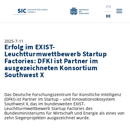
EN
DE
Studium
2025-7-11
Erfolg im EXIST-
Forschung
Interessierte & BewerberInnen
Leuchtturmwettbewerb Startup
Factories: DFKI ist Partner im
Wirtschaft
Studierende
Institute & Forschungsthemen
Studienangebot
ausgezeichneten Konsortium
Southwest X
Angebote für SchülerInnen
News
Service
Karrierewege
Technologietransfer
Aktuelle Semesterinfos
Forschungsinstitutionen
10 Gründe für den SIC
Über Uns
Beratung für Studierende
Ranking
News
News & Termine
Service und Support
Promotion
Innovationsstandort
Das Deutsche Forschungszentrum für Künstliche Intelligenz
NEU: Internationale Studiengänge
(DFKI) ist Partner im Startup – und Innovationsökosystem
Lehrveranstaltungen & AnsprechpartnerInnen
Forschungsfelder
Saarland Informatics Campus
ProfessorInnen
Gründen & Investieren
Expertise am SIC
Preise, Auszeichnungen und Förderungen
Forschungshighlights
Southwest X, das im bundesweiten EXIST-
Leuchtturmwettbewerb Startup Factories des
Neu am SIC?
Semestertermine & Klausuren
ProfessorInnen
Bundesministeriums für Wirtschaft und Energie als eines von
Stellenangebote
Stellenangebote
Kooperieren & Investieren
Marketing & Öffentlichkeitsarbeit
Forschungshighlights
Termine, Vorträge und Veranstaltungen
Standort
zehn Siegerprojekten ausgezeichnet wurde.
Prüfungsangelegenheiten
Forschungsgruppen
Bibliothek
Forschungsinstitutionen
Termine, Vorträge und Veranstaltungen
Pressemeldungen
Forschungsinstitutionen
Kontakte & Anfahrt
Pressespiegel