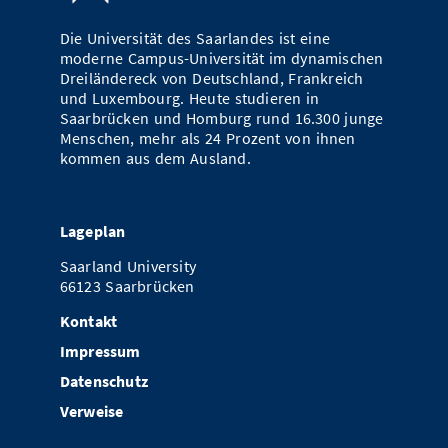
Vom Studium in den Beruf
Bibliothek
Study Scheduler
Start-ups
IT-Themenabend
Ranking
Preise, Auszeichnungen und Förderungen
Die Universität des Saarlandes ist eine
Anfahrt
moderne Campus-Universität im dynamischen
Open Science/Open Access
Zahlen & Fakten
Kontakt
Dreiländereck von Deutschland, Frankreich
AnsprechpartnerInnen, Personen, Forschungsgruppen
und Luxembourg. Heute studieren in
Saarbrücken und Homburg rund 16.300 junge
SIC Merchandise
Termine, Vorträge und Veranstaltungen
Menschen, mehr als 24 Prozent von ihnen
kommen aus dem Ausland.
SIC Podcast
Alumni
Lageplan
Saarland University
66123 Saarbrücken
Kontakt
Impressum
Datenschutz
Verweise