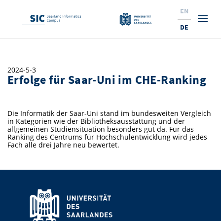
EN
DE
Studium
2024-5-3
Erfolge für Saar-Uni im CHE-Ranking
Forschung
Interessierte & BewerberInnen
Wirtschaft
Studierende
Institute & Forschungsthemen
Studienangebot
Die Informatik der Saar-Uni stand im bundesweiten Vergleich
in Kategorien wie der Bibliotheksausstattung und der
Angebote für SchülerInnen
News
Service
Karrierewege
Technologietransfer
Aktuelle Semesterinfos
Forschungsinstitutionen
allgemeinen Studiensituation besonders gut da. Für das
Ranking des Centrums für Hochschulentwicklung wird jedes
Fach alle drei Jahre neu bewertet.
10 Gründe für den SIC
Über Uns
Beratung für Studierende
Ranking
News
News & Termine
Service und Support
Promotion
Innovationsstandort
NEU: Internationale Studiengänge
Lehrveranstaltungen & AnsprechpartnerInnen
Forschungsfelder
Saarland Informatics Campus
ProfessorInnen
Gründen & Investieren
Expertise am SIC
Preise, Auszeichnungen und Förderungen
Forschungshighlights
Neu am SIC?
Semestertermine & Klausuren
ProfessorInnen
Stellenangebote
Stellenangebote
Kooperieren & Investieren
Marketing & Öffentlichkeitsarbeit
Forschungshighlights
Termine, Vorträge und Veranstaltungen
Standort
Prüfungsangelegenheiten
Forschungsgruppen
Bibliothek
Forschungsinstitutionen
Termine, Vorträge und Veranstaltungen
Pressemeldungen
Forschungsinstitutionen
Kontakte & Anfahrt
Pressespiegel