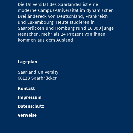
Die Universität des Saarlandes ist eine
Vom Studium in den Beruf
Bibliothek
Study Scheduler
Start-ups
IT-Themenabend
Ranking
moderne Campus-Universität im dynamischen
Preise, Auszeichnungen und Förderungen
Anfahrt
Dreiländereck von Deutschland, Frankreich
Open Science/Open Access
Zahlen & Fakten
und Luxembourg. Heute studieren in
Kontakt
AnsprechpartnerInnen, Personen, Forschungsgruppen
Saarbrücken und Homburg rund 16.300 junge
Menschen, mehr als 24 Prozent von ihnen
SIC Merchandise
Termine, Vorträge und Veranstaltungen
kommen aus dem Ausland.
SIC Podcast
Alumni
Lageplan
Saarland University
66123 Saarbrücken
Kontakt
Impressum
Datenschutz
Verweise