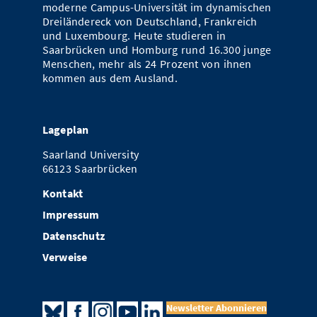
moderne Campus-Universität im dynamischen
Vom Studium in den Beruf
Bibliothek
Study Scheduler
Start-ups
Dreiländereck von Deutschland, Frankreich
IT-Themenabend
Ranking
Preise, Auszeichnungen und Förderungen
Anfahrt
und Luxembourg. Heute studieren in
Open Science/Open Access
Saarbrücken und Homburg rund 16.300 junge
Zahlen & Fakten
Kontakt
AnsprechpartnerInnen, Personen, Forschungsgruppen
Menschen, mehr als 24 Prozent von ihnen
kommen aus dem Ausland.
SIC Merchandise
Termine, Vorträge und Veranstaltungen
SIC Podcast
Alumni
Lageplan
Saarland University
66123 Saarbrücken
Kontakt
Impressum
Datenschutz
Verweise
Newsletter Abonnieren