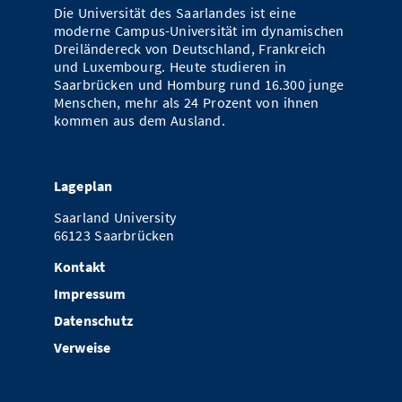
Die Universität des Saarlandes ist eine
Vom Studium in den Beruf
Bibliothek
Study Scheduler
Start-ups
IT-Themenabend
Ranking
moderne Campus-Universität im dynamischen
Preise, Auszeichnungen und Förderungen
Anfahrt
Dreiländereck von Deutschland, Frankreich
Open Science/Open Access
Zahlen & Fakten
und Luxembourg. Heute studieren in
Kontakt
AnsprechpartnerInnen, Personen, Forschungsgruppen
Saarbrücken und Homburg rund 16.300 junge
Menschen, mehr als 24 Prozent von ihnen
SIC Merchandise
Termine, Vorträge und Veranstaltungen
kommen aus dem Ausland.
SIC Podcast
Alumni
Lageplan
Saarland University
66123 Saarbrücken
Kontakt
Impressum
Datenschutz
Verweise