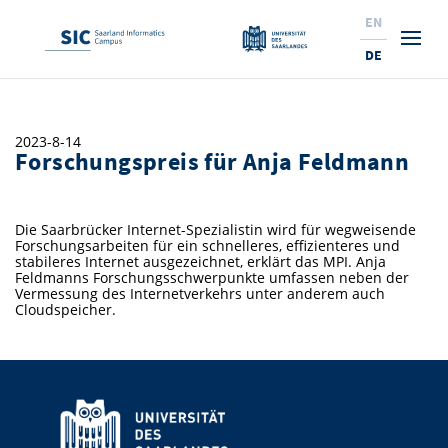
EN
DE
Studium
2023-8-14
Forschungspreis für Anja Feldmann
Forschung
Interessierte & BewerberInnen
Wirtschaft
Studierende
Institute & Forschungsthemen
Studienangebot
Die Saarbrücker Internet-Spezialistin wird für wegweisende
Forschungsarbeiten für ein schnelleres, effizienteres und
Angebote für SchülerInnen
News
Service
Karrierewege
Technologietransfer
Aktuelle Semesterinfos
Forschungsinstitutionen
stabileres Internet ausgezeichnet, erklärt das MPI. Anja
Feldmanns Forschungsschwerpunkte umfassen neben der
Vermessung des Internetverkehrs unter anderem auch
10 Gründe für den SIC
Über Uns
Beratung für Studierende
Ranking
News
News & Termine
Service und Support
Promotion
Innovationsstandort
Cloudspeicher.
NEU: Internationale Studiengänge
Lehrveranstaltungen & AnsprechpartnerInnen
Forschungsfelder
Saarland Informatics Campus
ProfessorInnen
Gründen & Investieren
Expertise am SIC
Preise, Auszeichnungen und Förderungen
Forschungshighlights
Neu am SIC?
Semestertermine & Klausuren
ProfessorInnen
Stellenangebote
Stellenangebote
Kooperieren & Investieren
Marketing & Öffentlichkeitsarbeit
Forschungshighlights
Termine, Vorträge und Veranstaltungen
Standort
Prüfungsangelegenheiten
Forschungsgruppen
Bibliothek
Forschungsinstitutionen
Termine, Vorträge und Veranstaltungen
Pressemeldungen
Forschungsinstitutionen
Kontakte & Anfahrt
Pressespiegel