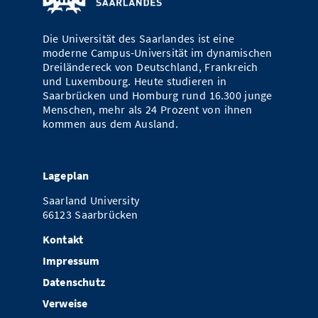
Vom Studium in den Beruf
Bibliothek
Study Scheduler
Start-ups
IT-Themenabend
Ranking
Preise, Auszeichnungen und Förderungen
Anfahrt
Die Universität des Saarlandes ist eine
Open Science/Open Access
Zahlen & Fakten
moderne Campus-Universität im dynamischen
Kontakt
AnsprechpartnerInnen, Personen, Forschungsgruppen
Dreiländereck von Deutschland, Frankreich
und Luxembourg. Heute studieren in
SIC Merchandise
Termine, Vorträge und Veranstaltungen
Saarbrücken und Homburg rund 16.300 junge
Menschen, mehr als 24 Prozent von ihnen
SIC Podcast
Alumni
kommen aus dem Ausland.
Lageplan
Saarland University
66123 Saarbrücken
Kontakt
Impressum
Datenschutz
Verweise