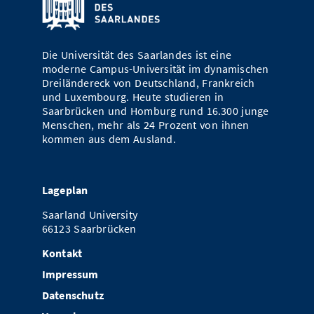
Vom Studium in den Beruf
Bibliothek
Study Scheduler
Start-ups
IT-Themenabend
Ranking
Preise, Auszeichnungen und Förderungen
Anfahrt
Open Science/Open Access
Zahlen & Fakten
Kontakt
Die Universität des Saarlandes ist eine
AnsprechpartnerInnen, Personen, Forschungsgruppen
moderne Campus-Universität im dynamischen
Dreiländereck von Deutschland, Frankreich
SIC Merchandise
Termine, Vorträge und Veranstaltungen
und Luxembourg. Heute studieren in
Saarbrücken und Homburg rund 16.300 junge
SIC Podcast
Alumni
Menschen, mehr als 24 Prozent von ihnen
kommen aus dem Ausland.
Lageplan
Saarland University
66123 Saarbrücken
Kontakt
Impressum
Datenschutz