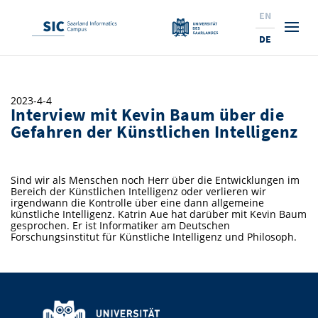
EN
DE
Studium
2023-4-4
Interview mit Kevin Baum über die
Forschung
Interessierte & BewerberInnen
Gefahren der Künstlichen Intelligenz
Wirtschaft
Studierende
Institute & Forschungsthemen
Studienangebot
Sind wir als Menschen noch Herr über die Entwicklungen im
Angebote für SchülerInnen
News
Service
Karrierewege
Technologietransfer
Aktuelle Semesterinfos
Forschungsinstitutionen
Bereich der Künstlichen Intelligenz oder verlieren wir
irgendwann die Kontrolle über eine dann allgemeine
10 Gründe für den SIC
Über Uns
Beratung für Studierende
Ranking
künstliche Intelligenz. Katrin Aue hat darüber mit Kevin Baum
News
News & Termine
Service und Support
Promotion
Innovationsstandort
gesprochen. Er ist Informatiker am Deutschen
Forschungsinstitut für Künstliche Intelligenz und Philosoph.
NEU: Internationale Studiengänge
Lehrveranstaltungen & AnsprechpartnerInnen
Forschungsfelder
Saarland Informatics Campus
ProfessorInnen
Gründen & Investieren
Expertise am SIC
Preise, Auszeichnungen und Förderungen
Forschungshighlights
Neu am SIC?
Semestertermine & Klausuren
ProfessorInnen
Stellenangebote
Stellenangebote
Kooperieren & Investieren
Marketing & Öffentlichkeitsarbeit
Forschungshighlights
Termine, Vorträge und Veranstaltungen
Standort
Prüfungsangelegenheiten
Forschungsgruppen
Bibliothek
Forschungsinstitutionen
Termine, Vorträge und Veranstaltungen
Pressemeldungen
Forschungsinstitutionen
Kontakte & Anfahrt
Pressespiegel