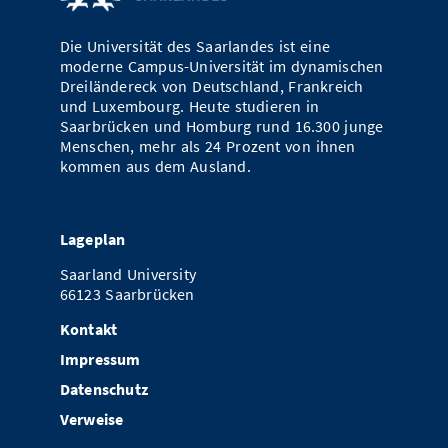
Vom Studium in den Beruf
Bibliothek
Study Scheduler
Start-ups
IT-Themenabend
Ranking
Preise, Auszeichnungen und Förderungen
Anfahrt
Die Universität des Saarlandes ist eine
Open Science/Open Access
moderne Campus-Universität im dynamischen
Zahlen & Fakten
Kontakt
AnsprechpartnerInnen, Personen, Forschungsgruppen
Dreiländereck von Deutschland, Frankreich
und Luxembourg. Heute studieren in
SIC Merchandise
Termine, Vorträge und Veranstaltungen
Saarbrücken und Homburg rund 16.300 junge
Menschen, mehr als 24 Prozent von ihnen
SIC Podcast
kommen aus dem Ausland.
Alumni
Lageplan
Saarland University
66123 Saarbrücken
Kontakt
Impressum
Datenschutz
Verweise