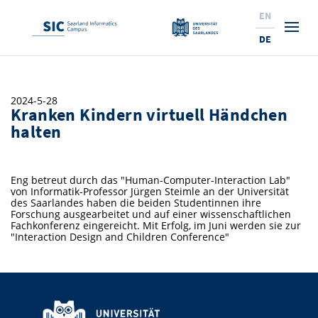
EN
DE
Studium
2024-5-28
Kranken Kindern virtuell Händchen
Forschung
Interessierte & BewerberInnen
halten
Wirtschaft
Studierende
Institute & Forschungsthemen
Studienangebot
Eng betreut durch das "Human-Computer-Interaction Lab"
Angebote für SchülerInnen
News
Service
Karrierewege
Technologietransfer
Aktuelle Semesterinfos
Forschungsinstitutionen
von Informatik-Professor Jürgen Steimle an der Universität
des Saarlandes haben die beiden Studentinnen ihre
10 Gründe für den SIC
Über Uns
Beratung für Studierende
Ranking
Forschung ausgearbeitet und auf einer wissenschaftlichen
News
News & Termine
Service und Support
Promotion
Innovationsstandort
Fachkonferenz eingereicht. Mit Erfolg, im Juni werden sie zur
"Interaction Design and Children Conference"
NEU: Internationale Studiengänge
Lehrveranstaltungen & AnsprechpartnerInnen
Forschungsfelder
Saarland Informatics Campus
ProfessorInnen
Gründen & Investieren
Expertise am SIC
Preise, Auszeichnungen und Förderungen
Forschungshighlights
Neu am SIC?
Semestertermine & Klausuren
ProfessorInnen
Stellenangebote
Stellenangebote
Kooperieren & Investieren
Marketing & Öffentlichkeitsarbeit
Forschungshighlights
Termine, Vorträge und Veranstaltungen
Standort
Prüfungsangelegenheiten
Forschungsgruppen
Bibliothek
Forschungsinstitutionen
Termine, Vorträge und Veranstaltungen
Pressemeldungen
Forschungsinstitutionen
Kontakte & Anfahrt
Pressespiegel