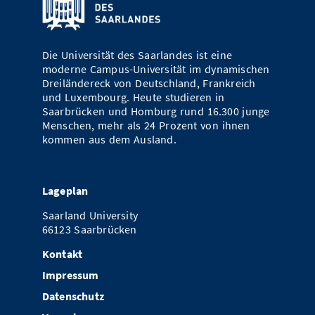
Vom Studium in den Beruf
Bibliothek
Study Scheduler
Start-ups
IT-Themenabend
Ranking
Preise, Auszeichnungen und Förderungen
Anfahrt
Open Science/Open Access
Zahlen & Fakten
Kontakt
Die Universität des Saarlandes ist eine
AnsprechpartnerInnen, Personen, Forschungsgruppen
moderne Campus-Universität im dynamischen
Dreiländereck von Deutschland, Frankreich
SIC Merchandise
Termine, Vorträge und Veranstaltungen
und Luxembourg. Heute studieren in
Saarbrücken und Homburg rund 16.300 junge
SIC Podcast
Alumni
Menschen, mehr als 24 Prozent von ihnen
kommen aus dem Ausland.
Lageplan
Saarland University
66123 Saarbrücken
Kontakt
Impressum
Datenschutz