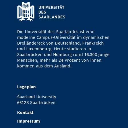
Vom Studium in den Beruf
Bibliothek
Study Scheduler
Start-ups
IT-Themenabend
Ranking
Preise, Auszeichnungen und Förderungen
Anfahrt
Open Science/Open Access
Zahlen & Fakten
Kontakt
AnsprechpartnerInnen, Personen, Forschungsgruppen
Die Universität des Saarlandes ist eine
SIC Merchandise
Termine, Vorträge und Veranstaltungen
moderne Campus-Universität im dynamischen
Dreiländereck von Deutschland, Frankreich
SIC Podcast
Alumni
und Luxembourg. Heute studieren in
Saarbrücken und Homburg rund 16.300 junge
Menschen, mehr als 24 Prozent von ihnen
kommen aus dem Ausland.
Lageplan
Saarland University
66123 Saarbrücken
Kontakt
Impressum