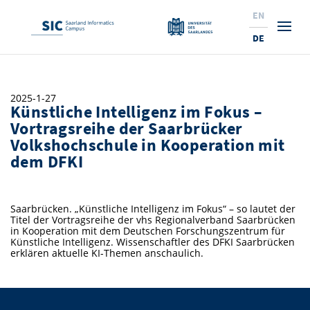
EN
DE
Studium
2025-1-27
Künstliche Intelligenz im Fokus –
Forschung
Interessierte & BewerberInnen
Vortragsreihe der Saarbrücker
Volkshochschule in Kooperation mit
Wirtschaft
Studierende
Institute & Forschungsthemen
Studienangebot
dem DFKI
Angebote für SchülerInnen
News
Service
Karrierewege
Technologietransfer
Aktuelle Semesterinfos
Forschungsinstitutionen
10 Gründe für den SIC
Über Uns
Beratung für Studierende
Ranking
Saarbrücken. „Künstliche Intelligenz im Fokus“ – so lautet der
News
News & Termine
Service und Support
Promotion
Innovationsstandort
Titel der Vortragsreihe der vhs Regionalverband Saarbrücken
in Kooperation mit dem Deutschen Forschungszentrum für
NEU: Internationale Studiengänge
Lehrveranstaltungen & AnsprechpartnerInnen
Forschungsfelder
Saarland Informatics Campus
ProfessorInnen
Gründen & Investieren
Expertise am SIC
Künstliche Intelligenz. Wissenschaftler des DFKI Saarbrücken
Preise, Auszeichnungen und Förderungen
Forschungshighlights
erklären aktuelle KI-Themen anschaulich.
Neu am SIC?
Semestertermine & Klausuren
ProfessorInnen
Stellenangebote
Stellenangebote
Kooperieren & Investieren
Marketing & Öffentlichkeitsarbeit
Forschungshighlights
Termine, Vorträge und Veranstaltungen
Standort
Prüfungsangelegenheiten
Forschungsgruppen
Bibliothek
Forschungsinstitutionen
Termine, Vorträge und Veranstaltungen
Pressemeldungen
Forschungsinstitutionen
Kontakte & Anfahrt
Pressespiegel