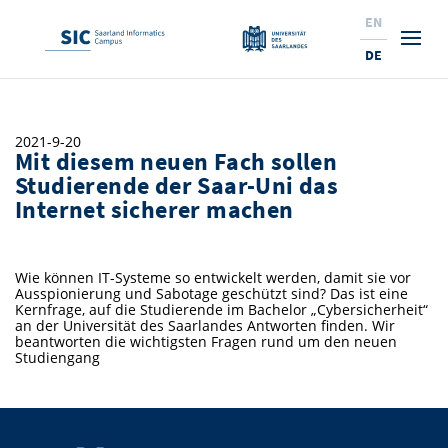
EN
DE
Studium
2021-9-20
Mit diesem neuen Fach sollen
Forschung
Interessierte & BewerberInnen
Studierende der Saar-Uni das
Internet sicherer machen
Wirtschaft
Studierende
Institute & Forschungsthemen
Studienangebot
Angebote für SchülerInnen
News
Service
Karrierewege
Technologietransfer
Aktuelle Semesterinfos
Forschungsinstitutionen
Wie können IT-Systeme so entwickelt werden, damit sie vor
Ausspionierung und Sabotage geschützt sind? Das ist eine
10 Gründe für den SIC
Über Uns
Beratung für Studierende
Ranking
News
News & Termine
Service und Support
Promotion
Innovationsstandort
Kernfrage, auf die Studierende im Bachelor „Cybersicherheit“
an der Universität des Saarlandes Antworten finden. Wir
NEU: Internationale Studiengänge
beantworten die wichtigsten Fragen rund um den neuen
Lehrveranstaltungen & AnsprechpartnerInnen
Forschungsfelder
Saarland Informatics Campus
ProfessorInnen
Gründen & Investieren
Expertise am SIC
Preise, Auszeichnungen und Förderungen
Forschungshighlights
Studiengang
Neu am SIC?
Semestertermine & Klausuren
ProfessorInnen
Stellenangebote
Stellenangebote
Kooperieren & Investieren
Marketing & Öffentlichkeitsarbeit
Forschungshighlights
Termine, Vorträge und Veranstaltungen
Standort
Prüfungsangelegenheiten
Forschungsgruppen
Bibliothek
Forschungsinstitutionen
Termine, Vorträge und Veranstaltungen
Pressemeldungen
Forschungsinstitutionen
Kontakte & Anfahrt
Pressespiegel