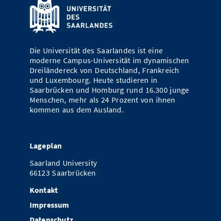
Vom Studium in den Beruf
Bibliothek
Study Scheduler
Start-ups
IT-Themenabend
Ranking
Preise, Auszeichnungen und Förderungen
Anfahrt
Open Science/Open Access
Zahlen & Fakten
Kontakt
AnsprechpartnerInnen, Personen, Forschungsgruppen
Die Universität des Saarlandes ist eine
SIC Merchandise
moderne Campus-Universität im dynamischen
Termine, Vorträge und Veranstaltungen
Dreiländereck von Deutschland, Frankreich
SIC Podcast
und Luxembourg. Heute studieren in
Alumni
Saarbrücken und Homburg rund 16.300 junge
Menschen, mehr als 24 Prozent von ihnen
kommen aus dem Ausland.
Lageplan
Saarland University
66123 Saarbrücken
Kontakt
Impressum
Datenschutz