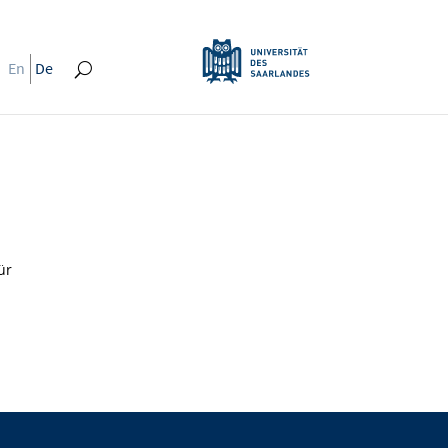
En
De
ür