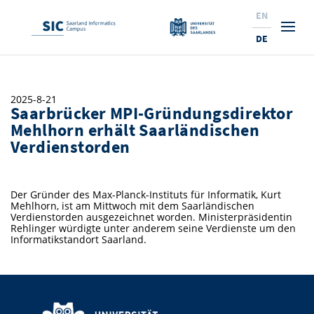
EN
DE
Studium
2025-8-21
Saarbrücker MPI-Gründungsdirektor
Forschung
Interessierte & BewerberInnen
Mehlhorn erhält Saarländischen
Verdienstorden
Wirtschaft
Studierende
Institute & Forschungsthemen
Studienangebot
Angebote für SchülerInnen
News
Service
Karrierewege
Technologietransfer
Aktuelle Semesterinfos
Forschungsinstitutionen
Der Gründer des Max-Planck-Instituts für Informatik, Kurt
Mehlhorn, ist am Mittwoch mit dem Saarländischen
10 Gründe für den SIC
Über Uns
Beratung für Studierende
Ranking
News
News & Termine
Service und Support
Promotion
Innovationsstandort
Verdienstorden ausgezeichnet worden. Ministerpräsidentin
Rehlinger würdigte unter anderem seine Verdienste um den
NEU: Internationale Studiengänge
Informatikstandort Saarland.
Lehrveranstaltungen & AnsprechpartnerInnen
Forschungsfelder
Saarland Informatics Campus
ProfessorInnen
Gründen & Investieren
Expertise am SIC
Preise, Auszeichnungen und Förderungen
Forschungshighlights
Neu am SIC?
Semestertermine & Klausuren
ProfessorInnen
Stellenangebote
Stellenangebote
Kooperieren & Investieren
Marketing & Öffentlichkeitsarbeit
Forschungshighlights
Termine, Vorträge und Veranstaltungen
Standort
Prüfungsangelegenheiten
Forschungsgruppen
Bibliothek
Forschungsinstitutionen
Termine, Vorträge und Veranstaltungen
Pressemeldungen
Forschungsinstitutionen
Kontakte & Anfahrt
Pressespiegel