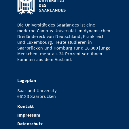
Vom Studium in den Beruf
Bibliothek
Study Scheduler
Start-ups
IT-Themenabend
Ranking
Preise, Auszeichnungen und Förderungen
Anfahrt
Open Science/Open Access
Zahlen & Fakten
Kontakt
AnsprechpartnerInnen, Personen, Forschungsgruppen
Die Universität des Saarlandes ist eine
moderne Campus-Universität im dynamischen
SIC Merchandise
Termine, Vorträge und Veranstaltungen
Dreiländereck von Deutschland, Frankreich
und Luxembourg. Heute studieren in
SIC Podcast
Saarbrücken und Homburg rund 16.300 junge
Alumni
Menschen, mehr als 24 Prozent von ihnen
kommen aus dem Ausland.
Lageplan
Saarland University
66123 Saarbrücken
Kontakt
Impressum
Datenschutz