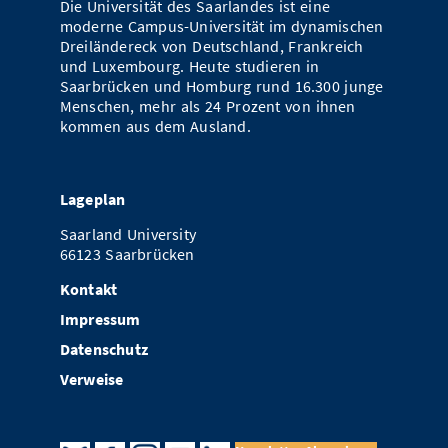
Die Universität des Saarlandes ist eine
Vom Studium in den Beruf
Bibliothek
Study Scheduler
Start-ups
moderne Campus-Universität im dynamischen
IT-Themenabend
Ranking
Preise, Auszeichnungen und Förderungen
Anfahrt
Dreiländereck von Deutschland, Frankreich
Open Science/Open Access
und Luxembourg. Heute studieren in
Zahlen & Fakten
Kontakt
AnsprechpartnerInnen, Personen, Forschungsgruppen
Saarbrücken und Homburg rund 16.300 junge
Menschen, mehr als 24 Prozent von ihnen
SIC Merchandise
Termine, Vorträge und Veranstaltungen
kommen aus dem Ausland.
SIC Podcast
Alumni
Lageplan
Saarland University
66123 Saarbrücken
Kontakt
Impressum
Datenschutz
Verweise